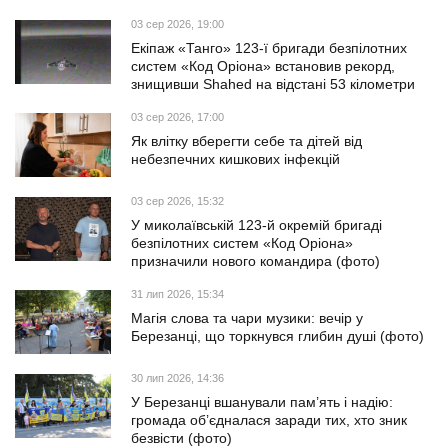
03 сер 2026, 19:00
Екіпаж «Танго» 123-ї бригади безпілотних
систем «Код Оріона» встановив рекорд,
знищивши Shahed на відстані 53 кілометри
03 сер 2026, 17:00
Як влітку вберегти себе та дітей від
небезпечних кишкових інфекцій
03 сер 2026, 15:32
У миколаївській 123-й окремій бригаді
безпілотних систем «Код Оріона»
призначили нового командира (фото)
31 лип 2026, 15:34
Магія слова та чари музики: вечір у
Березанці, що торкнувся глибин душі (фото)
30 лип 2026, 14:36
У Березанці вшанували пам’ять і надію:
громада об’єдналася заради тих, хто зник
безвісти (фото)