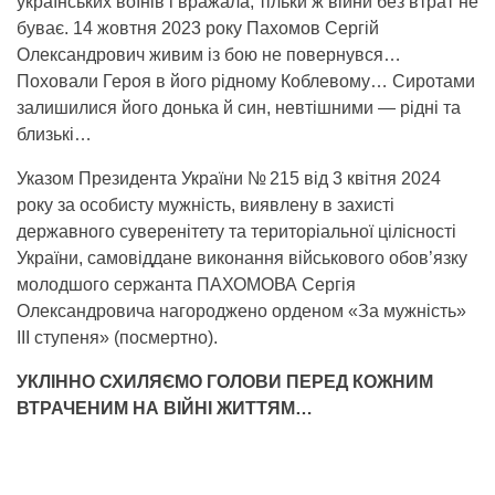
українських воїнів і вражала, тільки ж війни без втрат не
буває. 14 жовтня 2023 року Пахомов Сергій
Олександрович живим із бою не повернувся…
Поховали Героя в його рідному Коблевому… Сиротами
залишилися його донька й син, невтішними — рідні та
близькі…
Указом Президента України № 215 від 3 квітня 2024
року за особисту мужність, виявлену в захисті
державного суверенітету та територіальної цілісності
України, самовіддане виконання військового обов’язку
молодшого сержанта ПАХОМОВА Сергія
Олександровича нагороджено орденом «За мужність»
ІІІ ступеня» (посмертно).
УКЛІННО СХИЛЯЄМО ГОЛОВИ ПЕРЕД КОЖНИМ
ВТРАЧЕНИМ НА ВІЙНІ ЖИТТЯМ…