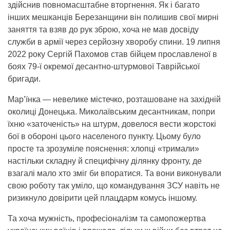
здійснив повномасштабне вторгнення. Як і багато
інших мешканців Березанщини він полишив свої мирні
заняття та взяв до рук зброю, хоча не мав досвіду
служби в армії через серйозну хворобу спини. 19 липня
2022 року Сергій Пахомов став бійцем прославленої в
боях 79-ї окремої десантно-штурмової Таврійської
бригади.
Мар’їнка — невелике містечко, розташоване на західній
околиці Донецька. Миколаївським десантникам, попри
їхню «заточеність» на штурм, довелося вести жорстокі
бої в обороні цього населеного пункту. Цьому було
просте та зрозуміле пояснення: хлопці «тримали»
настільки складну й специфічну ділянку фронту, де
взагалі мало хто зміг би впоратися. Та вони виконували
свою роботу так уміло, що командування ЗСУ навіть не
ризикнуло довірити цей плацдарм комусь іншому.
Та хоча мужність, професіоналізм та самопожертва