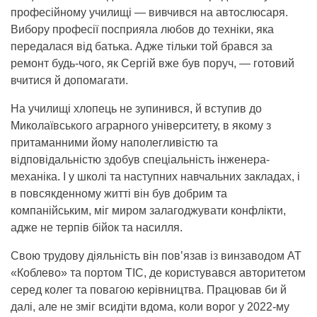
професійному училищі — вивчився на автослюсаря.
Вибору професії посприяла любов до техніки, яка
передалася від батька. Адже тільки той брався за
ремонт будь-чого, як Сергій вже був поруч, — готовий
вчитися й допомагати.
На училищі хлопець не зупинився, й вступив до
Миколаївського аграрного університету, в якому з
притаманними йому наполегливістю та
відповідальністю здобув спеціальність інженера-
механіка. І у школі та наступних навчальних закладах, і
в повсякденному житті він був добрим та
компанійським, міг миром залагоджувати конфлікти,
адже не терпів бійок та насилля.
Свою трудову діяльність він пов’язав із винзаводом АТ
«Коблево» та портом ТІС, де користувався авторитетом
серед колег та повагою керівництва. Працював би й
далі, але не зміг всидіти вдома, коли ворог у 2022-му