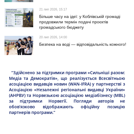
21 лип 2026, 15:17
Більше часу на ідеї: у Коблівській громаді
продовжили термін подачі проєктів
громадського бюджету
20 лип 2026, 14:00
Безпека на воді — відповідальність кожного!
“Здійснено за підтримки програми «Сильніші разом:
Медіа та Демократія», що реалізується Всесвітньою
асоціацією видавців новин (WAN-IFRA) у партнерстві з
Асоціацією «Незалежні регіональні видавці України»
(АНРВУ) та Норвезькою асоціацією медіабізнесу (MBL)
за підтримки Норвегії. Погляди авторів не
обов’язково відображають офіційну позицію
партнерів програми.”