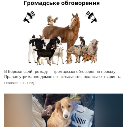
В Березанській громаді — громадське обговорення проєкту
Правил утримання домашніх, сільськогосподарських тварин та
птиці
Оголошення / Події