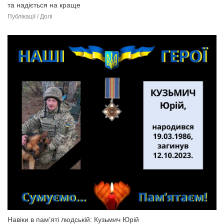
та надіється на краще
Публікації / Долі
Навіки в пам’яті людській: Кузьмич Юрій