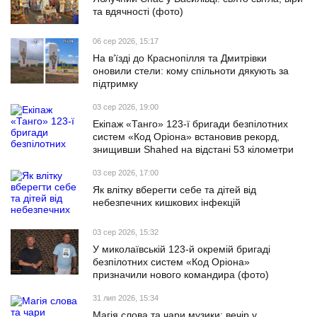
та вдячності (фото)
06 сер 2026, 15:17
На в’їзді до Краснопілля та Дмитрівки
оновили стели: кому спільноти дякують за
підтримку
03 сер 2026, 19:00
Екіпаж «Танго» 123-ї бригади безпілотних
систем «Код Оріона» встановив рекорд,
знищивши Shahed на відстані 53 кілометри
03 сер 2026, 17:00
Як влітку вберегти себе та дітей від
небезпечних кишкових інфекцій
03 сер 2026, 15:32
У миколаївській 123-й окремій бригаді
безпілотних систем «Код Оріона»
призначили нового командира (фото)
31 лип 2026, 15:34
Магія слова та чари музики: вечір у