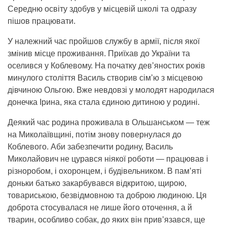
Середню освіту здобув у місцевій школі та одразу
пішов працювати.
У належний час пройшов службу в армії, після якої
змінив місце проживання. Приїхав до України та
оселився у Коблевому. На початку дев’яностих років
минулого століття Василь створив сім’ю з місцевою
дівчиною Ольгою. Вже невдовзі у молодят народилася
донечка Ірина, яка стала єдиною дитиною у родині.
Деякий час родина проживала в Ольшанськом — теж
на Миколаївщині, потім знову повернулася до
Коблевого. Аби забезпечити родину, Василь
Миколайович не цурався ніякої роботи — працював і
різноробом, і охоронцем, і будівельником. В пам’яті
доньки батько закарбувався відкритою, щирою,
товариською, безвідмовною та доброю людиною. Ця
доброта стосувалася не лише його оточення, а й
тварин, особливо собак, до яких він прив’язався, ще