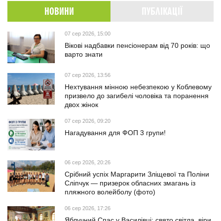
НОВИНИ
ПУБЛІКАЦІЇ
07 сер 2026, 15:00
Вікові надбавки пенсіонерам від 70 років: що
варто знати
07 сер 2026, 13:56
Нехтування мінною небезпекою у Коблевому
призвело до загибелі чоловіка та поранення
двох жінок
07 сер 2026, 09:20
Нагадування для ФОП 3 групи!
06 сер 2026, 20:26
Срібний успіх Маргарити Зліщевої та Поліни
Сліпчук — призерок обласних змагань із
пляжного волейболу (фото)
06 сер 2026, 17:26
Яблучний Спас у Василівці: свято світла, віри