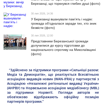
Березанці, що торкнувся глибин душі (фото)
30 лип 2026, 14:36
У Березанці вшанували пам’ять і надію:
громада об’єдналася заради тих, хто зник
безвісти (фото)
30 лип 2026, 12:00
Представники Березанської громади
долучилися до курсу підготовки до
національного спротиву на Миколаївщині
(фото)
“Здійснено за підтримки програми «Сильніші разом:
Медіа та Демократія», що реалізується Всесвітньою
асоціацією видавців новин (WAN-IFRA) у партнерстві з
Асоціацією «Незалежні регіональні видавці України»
(АНРВУ) та Норвезькою асоціацією медіабізнесу (MBL)
за підтримки Норвегії. Погляди авторів не
обов’язково відображають офіційну позицію
партнерів програми.”