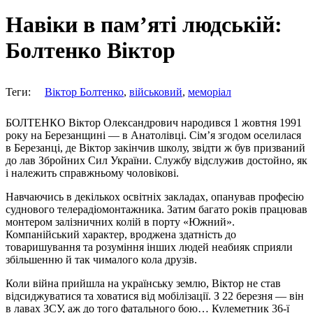
Навіки в пам’яті людській:
Болтенко Віктор
Теги:
Віктор Болтенко
,
військовий
,
меморіал
БОЛТЕНКО Віктор Олександрович народився 1 жовтня 1991
року на Березанщині — в Анатолівці. Сім’я згодом оселилася
в Березанці, де Віктор закінчив школу, звідти ж був призваний
до лав Збройних Сил України. Службу відслужив достойно, як
і належить справжньому чоловікові.
Навчаючись в декількох освітніх закладах, опанував професію
суднового телерадіомонтажника. Затим багато років працював
монтером залізничних колій в порту «Южний».
Компанійський характер, вроджена здатність до
товаришування та розуміння інших людей неабияк сприяли
збільшенню й так чималого кола друзів.
Коли війна прийшла на українську землю, Віктор не став
відсиджуватися та ховатися від мобілізації. З 22 березня — він
в лавах ЗСУ, аж до того фатального бою… Кулеметник 36-ї