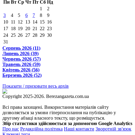
Пн
Вт
Ср
Чт
Пт
Сб
Нд
1
2
3
4
5
6
7
8
9
10
11
12
13
14
15
16
17
18
19
20
21
22
23
24
25
26
27
28
29
30
31
Серпень 2026 (11)
Липень 2026 (39)
Червень 2026 (57)
Травень 2026 (59)
Квітень 2026 (56)
Березень 2026 (52)
Показати / приховати весь архів
Copyright 2025-2026. Berezangazeta.com.ua
Всі права захищені. Використання матеріалів сайту
дозволяється за умови гіперпосилання на публікацію у
другому абзаці власного тексту, що розміщується.
Збір статистики здійснюється за допомогою Google Analytics
Про нас
Редакційна політика
Наші контакти
Зворотній зв'язок
Ключові теги