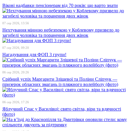
Вікові надбавки пенсіонерам від 70 років: що варто знати
07 сер 2026, 13:56
Нехтування мінною небезпекою у Коблевому призвело до
загибелі чоловіка та поранення двох жінок
07 сер 2026, 09:20
Нагадування для ФОП 3 групи!
06 сер 2026, 20:26
Срібний успіх Маргарити Зліщевої та Поліни Сліпчук —
призерок обласних змагань із пляжного волейболу (фото)
06 сер 2026, 17:26
Яблучний Спас у Василівці: свято світла, віри та вдячності
(фото)