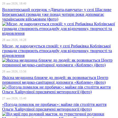
29 лип 2026, 18:40
Волонтерський осередок «Дівчата-павучата» у селі Щасливе
Березанської громади уже понад чотири роки допомагає
українським військовим (фото)
28 лип 2026, 16:28
Місце, де народжується спокій: у селі Рибаківка Коблівської
громади створюють етносадибу для відпочинку, творчості та
відновлення
28 лип 2026, 13:56
Якісна медицина ближче до людей: як розвивається Центр
первинної медико-санітарної допомоги «Коблеве» (фото)
27 лип 2026, 15:40
«Погода помилок не пробачає»: майже пів століття життя
Ольги Хайруліної присвячені метеорології (фото)