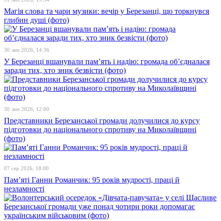
Магія слова та чари музики: вечір у Березанці, що торкнувся
глибин душі (фото)
30 лип 2026, 14:36
У Березанці вшанували пам’ять і надію: громада об’єдналася
заради тих, хто зник безвісти (фото)
30 лип 2026, 12:00
Представники Березанської громади долучилися до курсу
підготовки до національного спротиву на Миколаївщині
(фото)
07 сер 2026, 18:00
Пам’яті Ганни Романчик: 95 років мудрості, праці й
незламності