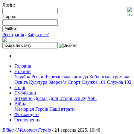
Лоґін:
Пароль:
Реєстрація
/
Забув все?
Головна
Новини
Україна
Регіон
Березанська громада
Коблівська громада
Освіта
Культура
Здоров’я
Спорт
Служба 101
Служба 102
Події
Публікації
Інтерв’ю
Досвід
Долі
Історії успіху
Хобі
Війна
Меморіал Героїв
Наші втрати
Фотоакцент
Оголошення
Війна
/
Меморіал Героїв
/ 24 вересня 2025, 10:46