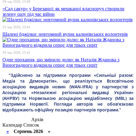
29 чер 2026, 15:08
«Сад сакур» у Березанці: як мешканці власноруч створили
зелену оазу під час війни
25 чер 2026, 13:41
Шалені бджілки: невтомний вулик калинівських волонтерів
19 чер 2026, 15:41
Одне прохання, що змінило долю: як Наталія Жданова з
Виноградного відкрила серце для трьох сиріт
“Здійснено за підтримки програми «Сильніші разом:
Медіа та Демократія», що реалізується Всесвітньою
асоціацією видавців новин (WAN-IFRA) у партнерстві з
Асоціацією «Незалежні регіональні видавці України»
(АНРВУ) та Норвезькою асоціацією медіабізнесу (MBL) за
підтримки Норвегії. Погляди авторів не обов’язково
відображають офіційну позицію партнерів програми.”
Архів
Календар
Список
«
Серпень 2026 »