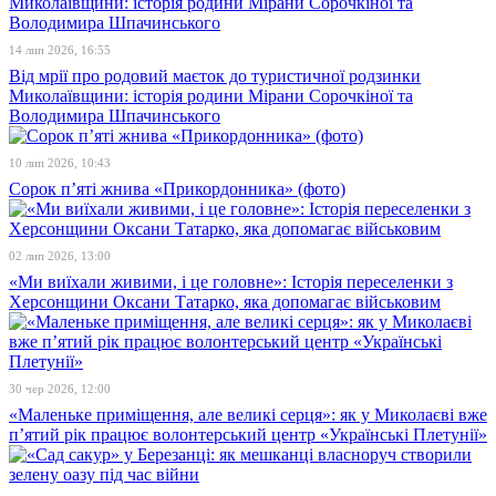
14 лип 2026, 16:55
Від мрії про родовий маєток до туристичної родзинки
Миколаївщини: історія родини Мірани Сорочкіної та
Володимира Шпачинського
10 лип 2026, 10:43
Сорок п’яті жнива «Прикордонника» (фото)
02 лип 2026, 13:00
«Ми виїхали живими, і це головне»: Історія переселенки з
Херсонщини Оксани Татарко, яка допомагає військовим
30 чер 2026, 12:00
«Маленьке приміщення, але великі серця»: як у Миколаєві вже
п’ятий рік працює волонтерський центр «Українські Плетунії»