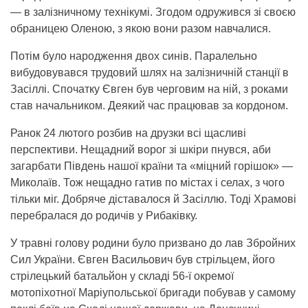
— в залізничному технікумі. Згодом одружився зі своєю
обраницею Оленою, з якою вони разом навчалися.
Потім було народження двох синів. Паралельно
вибудовувався трудовий шлях на залізничній станції в
Засіллі. Спочатку Євген був черговим на ній, з роками
став начальником. Деякий час працював за кордоном.
Ранок 24 лютого розбив на друзки всі щасливі
перспективи. Нещадний ворог зі шкіри пнувся, аби
загарбати Південь нашої країни та «міцний горішок» —
Миколаїв. Тож нещадно гатив по містах і селах, з чого
тільки міг. Добряче діставалося й Засіллю. Тоді Храмові
перебралася до родичів у Рибаківку.
У травні голову родини було призвано до лав Збройних
Сил України. Євген Васильович був стрільцем, його
стрілецький батальйон у складі 56-ї окремої
мотопіхотної Маріупольської бригади побував у самому