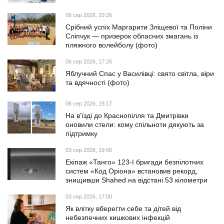
06 сер 2026, 20:26
Срібний успіх Маргарити Зліщевої та Поліни
Сліпчук — призерок обласних змагань із
пляжного волейболу (фото)
06 сер 2026, 17:26
Яблучний Спас у Василівці: свято світла, віри
та вдячності (фото)
06 сер 2026, 15:17
На в’їзді до Краснопілля та Дмитрівки
оновили стели: кому спільноти дякують за
підтримку
03 сер 2026, 19:00
Екіпаж «Танго» 123-ї бригади безпілотних
систем «Код Оріона» встановив рекорд,
знищивши Shahed на відстані 53 кілометри
03 сер 2026, 17:00
Як влітку вберегти себе та дітей від
небезпечних кишкових інфекцій