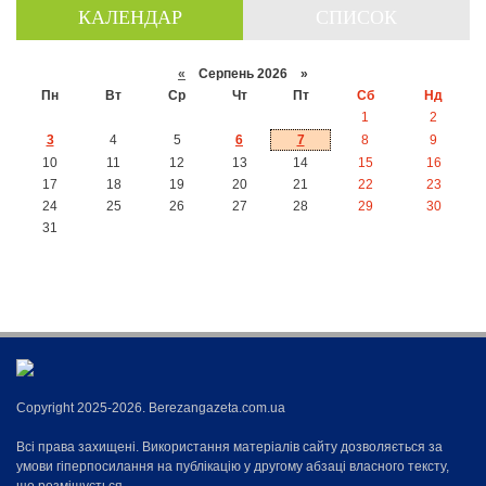
КАЛЕНДАР
СПИСОК
«
Серпень 2026 »
Пн
Вт
Ср
Чт
Пт
Сб
Нд
1
2
3
4
5
6
7
8
9
10
11
12
13
14
15
16
17
18
19
20
21
22
23
24
25
26
27
28
29
30
31
Copyright 2025-2026. Berezangazeta.com.ua
Всі права захищені. Використання матеріалів сайту дозволяється за
умови гіперпосилання на публікацію у другому абзаці власного тексту,