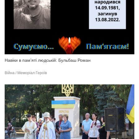
Навіки в пам’яті людській: Бульбаш Роман
Війна / Меморіал Героїв