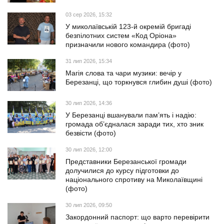
03 сер 2026, 15:32
У миколаївській 123-й окремій бригаді
безпілотних систем «Код Оріона»
призначили нового командира (фото)
31 лип 2026, 15:34
Магія слова та чари музики: вечір у
Березанці, що торкнувся глибин душі (фото)
30 лип 2026, 14:36
У Березанці вшанували пам’ять і надію:
громада об’єдналася заради тих, хто зник
безвісти (фото)
30 лип 2026, 12:00
Представники Березанської громади
долучилися до курсу підготовки до
національного спротиву на Миколаївщині
(фото)
30 лип 2026, 09:50
Закордонний паспорт: що варто перевірити