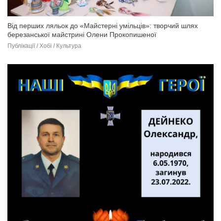
Від перших ляльок до «Майстерні умільців»: творчий шлях
березанської майстрині Олени Прокопишеної
Публікації / Хобі / Культура