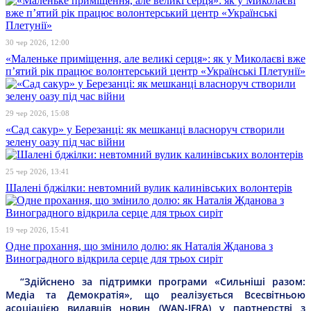
30 чер 2026, 12:00
«Маленьке приміщення, але великі серця»: як у Миколаєві вже
п’ятий рік працює волонтерський центр «Українські Плетунії»
29 чер 2026, 15:08
«Сад сакур» у Березанці: як мешканці власноруч створили
зелену оазу під час війни
25 чер 2026, 13:41
Шалені бджілки: невтомний вулик калинівських волонтерів
19 чер 2026, 15:41
Одне прохання, що змінило долю: як Наталія Жданова з
Виноградного відкрила серце для трьох сиріт
“Здійснено за підтримки програми «Сильніші разом:
Медіа та Демократія», що реалізується Всесвітньою
асоціацією видавців новин (WAN-IFRA) у партнерстві з