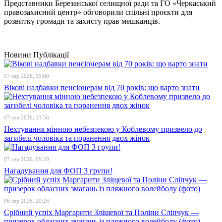
Представники Березанської селищної ради та ГО «Черкаський
правозахисний центр» обговорили спільні проєкти для
розвитку громади та захисту прав мешканців.
Новини
Публікації
07 сер 2026, 15:00
Вікові надбавки пенсіонерам від 70 років: що варто знати
07 сер 2026, 13:56
Нехтування мінною небезпекою у Коблевому призвело до
загибелі чоловіка та поранення двох жінок
07 сер 2026, 09:20
Нагадування для ФОП 3 групи!
06 сер 2026, 20:26
Срібний успіх Маргарити Зліщевої та Поліни Сліпчук —
призерок обласних змагань із пляжного волейболу (фото)