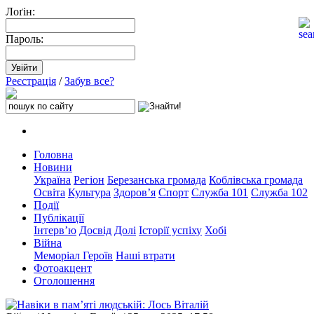
Лоґін:
Пароль:
Реєстрація
/
Забув все?
Головна
Новини
Україна
Регіон
Березанська громада
Коблівська громада
Освіта
Культура
Здоров’я
Спорт
Служба 101
Служба 102
Події
Публікації
Інтерв’ю
Досвід
Долі
Історії успіху
Хобі
Війна
Меморіал Героїв
Наші втрати
Фотоакцент
Оголошення