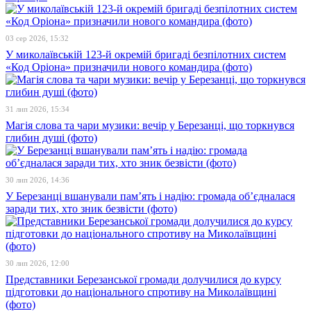
03 сер 2026, 15:32
У миколаївській 123-й окремій бригаді безпілотних систем
«Код Оріона» призначили нового командира (фото)
31 лип 2026, 15:34
Магія слова та чари музики: вечір у Березанці, що торкнувся
глибин душі (фото)
30 лип 2026, 14:36
У Березанці вшанували пам’ять і надію: громада об’єдналася
заради тих, хто зник безвісти (фото)
30 лип 2026, 12:00
Представники Березанської громади долучилися до курсу
підготовки до національного спротиву на Миколаївщині
(фото)