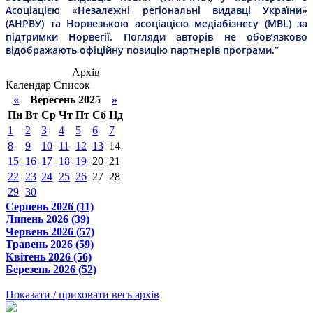
Асоціацією «Незалежні регіональні видавці України»
(АНРВУ) та Норвезькою асоціацією медіабізнесу (MBL) за
підтримки Норвегії. Погляди авторів не обов’язково
відображають офіційну позицію партнерів програми.”
Архів
Календар
Список
«
Вересень 2025
»
Пн
Вт
Ср
Чт
Пт
Сб
Нд
1
2
3
4
5
6
7
8
9
10
11
12
13
14
15
16
17
18
19
20
21
22
23
24
25
26
27
28
29
30
Серпень 2026 (11)
Липень 2026 (39)
Червень 2026 (57)
Травень 2026 (59)
Квітень 2026 (56)
Березень 2026 (52)
Показати / приховати весь архів