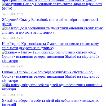
06 сер 2026, 17:26
Яблучний Спас у Василівці: свято світла, віри та вдячності
(фото)
06 сер 2026, 15:17
На в’їзді до Краснопілля та Дмитрівки оновили стели: кому
спільноти дякують за підтримку
03 сер 2026, 19:00
Екіпаж «Танго» 123-ї бригади безпілотних систем «Код
Оріона» встановив рекорд, знищивши Shahed на відстані 53
кілометри
03 сер 2026, 17:00
Як влітку вберегти себе та дітей від небезпечних кишкових
інфекцій