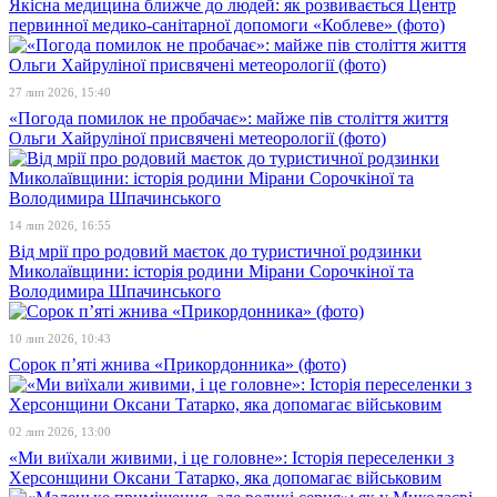
Якісна медицина ближче до людей: як розвивається Центр
первинної медико-санітарної допомоги «Коблеве» (фото)
27 лип 2026, 15:40
«Погода помилок не пробачає»: майже пів століття життя
Ольги Хайруліної присвячені метеорології (фото)
14 лип 2026, 16:55
Від мрії про родовий маєток до туристичної родзинки
Миколаївщини: історія родини Мірани Сорочкіної та
Володимира Шпачинського
10 лип 2026, 10:43
Сорок п’яті жнива «Прикордонника» (фото)
02 лип 2026, 13:00
«Ми виїхали живими, і це головне»: Історія переселенки з
Херсонщини Оксани Татарко, яка допомагає військовим