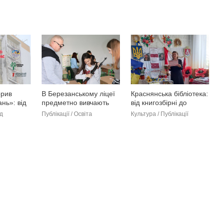
рив
В Березанському ліцеї
Краснянська бібліотека:
нь»: від
предметно вивчають
від книгозбірні до
видання
«Захист України»
центру розвитку та
ід
Публікації / Освіта
Культура / Публікації
а (фото)
(фото)
спілкування