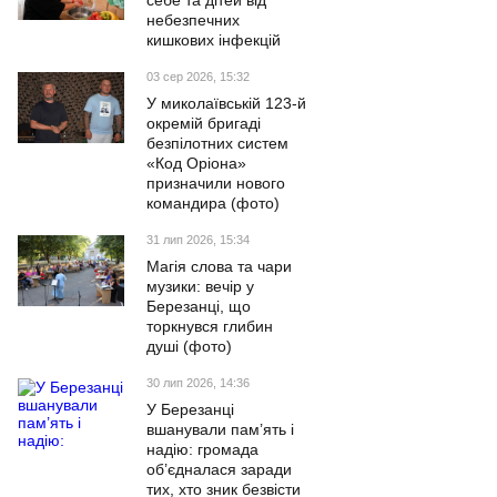
себе та дітей від
небезпечних
кишкових інфекцій
03 сер 2026, 15:32
У миколаївській 123-й
окремій бригаді
безпілотних систем
«Код Оріона»
призначили нового
командира (фото)
31 лип 2026, 15:34
Магія слова та чари
музики: вечір у
Березанці, що
торкнувся глибин
душі (фото)
30 лип 2026, 14:36
У Березанці
вшанували пам’ять і
надію: громада
об’єдналася заради
тих, хто зник безвісти