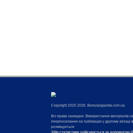
Copyright 2025-2026. Berezangazeta.com.ua
Всі права захищені. Використання матеріалів с
гіперпосилання на публікацію у другому абзаці 
розміщується.
Збір статистики здійснюється за допомогою G