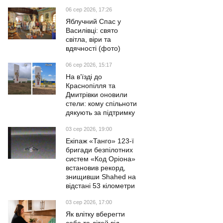
06 сер 2026, 17:26
Яблучний Спас у
Василівці: свято
світла, віри та
вдячності (фото)
06 сер 2026, 15:17
На в’їзді до
Краснопілля та
Дмитрівки оновили
стели: кому спільноти
дякують за підтримку
03 сер 2026, 19:00
Екіпаж «Танго» 123-ї
бригади безпілотних
систем «Код Оріона»
встановив рекорд,
знищивши Shahed на
відстані 53 кілометри
03 сер 2026, 17:00
Як влітку вберегти