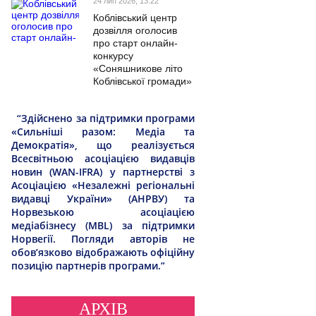
24 лип 2026, 13:22
Коблівський центр
дозвілля оголосив
про старт онлайн-
конкурсу
«Соняшникове літо
Коблівської громади»
“Здійснено за підтримки програми
«Сильніші разом: Медіа та
Демократія», що реалізується
Всесвітньою асоціацією видавців
новин (WAN-IFRA) у партнерстві з
Асоціацією «Незалежні регіональні
видавці України» (АНРВУ) та
Норвезькою асоціацією
медіабізнесу (MBL) за підтримки
Норвегії. Погляди авторів не
обов’язково відображають офіційну
позицію партнерів програми.”
АРХІВ