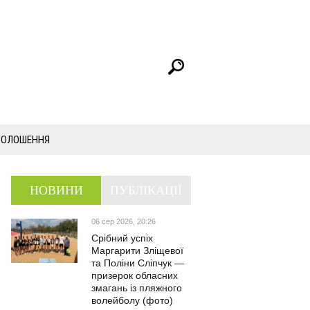
ГОЛОШЕННЯ
НОВИНИ
ПУБЛІКАЦІЇ
06 сер 2026, 20:26
Срібний успіх
Маргарити Зліщевої
та Поліни Сліпчук —
призерок обласних
змагань із пляжного
волейболу (фото)