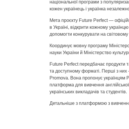
національної програми з популяризаці
кожен українець і українка незалежн
Мета проєкту Future Perfect — офіці
в Україні, відкрити кожному українцю
допомогти конкурувати на світовому 
Координує мовну програму Міністерст
науки України й Міністерство культур
Future Perfect передбачає продукти 
та доступному форматі. Перші з ни
Promova. Вона пропонує українцям Pr
платформа для вивчення англійської
українських викладачів та студентів.
Детальніше з платформою з вивченн