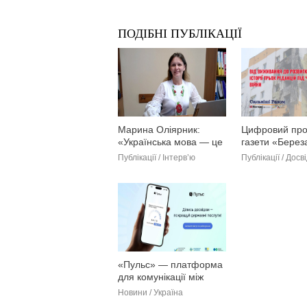
ПОДІБНІ ПУБЛІКАЦІЇ
Марина Оліярник:
Цифровий про
«Українська мова — це
газети «Береза
круто, це престижно, це
традиційного 
Публікації / Інтерв’ю
Публікації / Досв
потрібно»
до мультимеді
«Пульс» — платформа
для комунікації між
бізнесом і владою
Новини / Україна