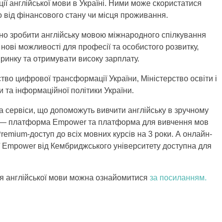
ї англійської мови в Україні.
Ними може скористатися
о від фінансового стану чи місця проживання.
йно зробити англійську мовою міжнародного спілкування
 нові можливості для професії та особистого розвитку,
ринку та отримувати високу зарплату.
во цифрової трансформації України, Міністерство освіти і
и та інформаційної політики України.
та сервіси, що допоможуть вивчити англійську в зручному
х — платформа Empower та платформа для вивчення мов
emium-доступ до всіх мовних курсів на 3 роки. А онлайн-
 Empower від Кембриджського університету доступна для
я англійської мови можна ознайомитися
за посиланням.