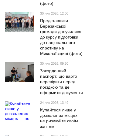
(фото)
30 лип 2026, 12:00
Представники
Березанської
громади долучилися
до курсу підготовки
до національного
спротиву на
Миколаївщині (фото)
30 лип 2026, 09:50
Закордонний
паспорт: що варто
перевірити перед
поїздкою та де
оформити документи
24 лип 2026, 13:49
Купайтеся лише у
дозволених місцях —
не ризикуйте своїм
життям