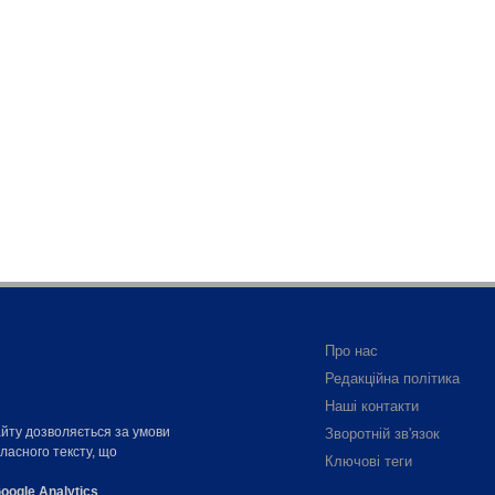
Про нас
Редакційна політика
Наші контакти
айту дозволяється за умови
Зворотній зв'язок
власного тексту, що
Ключові теги
oogle Analytics