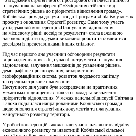
«Узгодження стратегічного, просторового та інвестиційного
планування» на конференції «Зміцнення стійкості: від
стратегічних рішень до пріоритетів відновлення громад».
Коблівська громада долучилася до Програми «Polaris» у межах
проєкту з оновлення Стратегії розвитку. Саме тому участь
у підсумковій конференції «Планування відновлення
на місцевому рівні: досвід та результати» стала важливою
нагодою підбити підсумки виконаної роботи та обмінятися
досвідом із представниками інших спільнот.
Під час першого дня учасники обговорили результати
впровадження проєктів, сучасні інструменти планування
відновлення, залучення мешканців до ухвалення рішень,
демографічне прогнозування, використання
геоінформаційних систем, розвиток людського капіталу
та середньострокове планування.
Наступного дня увага була зосереджена на практичних
механізмах підвищення стійкості громад та визначенні
пріоритетів відновлення. У межах панельної дискусії Світлана
Талоха поділилася напрацюваннями Коблівської громади
щодо оновлення стратегічних документів та планування
майбутнього розвитку території.
У роботі конференцій також взяли участь начальниця відділу
економічного розвитку та інвестицій Коблівської сільської
ради Тетяна Ковалик і проєктна менеджерка комунальної