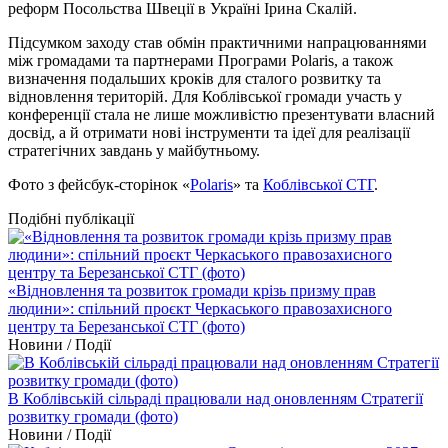
реформ Посольства Швеції в Україні Ірина Скалій.
Підсумком заходу став обмін практичними напрацюваннями
між громадами та партнерами Програми Polaris, а також
визначення подальших кроків для сталого розвитку та
відновлення територій. Для Коблівської громади участь у
конференції стала не лише можливістю презентувати власний
досвід, а й отримати нові інструменти та ідеї для реалізації
стратегічних завдань у майбутньому.
Фото з фейсбук-сторінок «
Polaris
» та
Коблівської СТГ
.
Подібні публікації
«Відновлення та розвиток громади крізь призму прав
людини»: спільний проєкт Черкаського правозахисного
центру та Березанської СТГ (фото)
Новини / Події
В Коблівській сільраді працювали над оновленням Стратегії
розвитку громади (фото)
Новини / Події