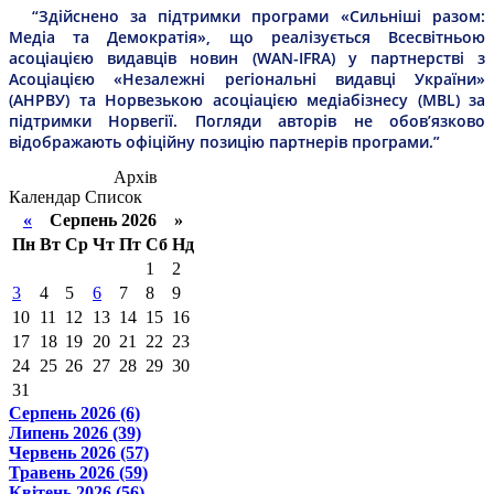
“Здійснено за підтримки програми «Сильніші разом:
Медіа та Демократія», що реалізується Всесвітньою
асоціацією видавців новин (WAN-IFRA) у партнерстві з
Асоціацією «Незалежні регіональні видавці України»
(АНРВУ) та Норвезькою асоціацією медіабізнесу (MBL) за
підтримки Норвегії. Погляди авторів не обов’язково
відображають офіційну позицію партнерів програми.”
Архів
Календар
Список
«
Серпень 2026 »
Пн
Вт
Ср
Чт
Пт
Сб
Нд
1
2
3
4
5
6
7
8
9
10
11
12
13
14
15
16
17
18
19
20
21
22
23
24
25
26
27
28
29
30
31
Серпень 2026 (6)
Липень 2026 (39)
Червень 2026 (57)
Травень 2026 (59)
Квітень 2026 (56)