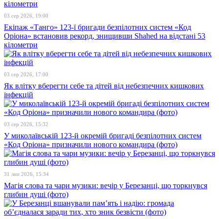
03 сер 2026, 19:00
Екіпаж «Танго» 123-ї бригади безпілотних систем «Код
Оріона» встановив рекорд, знищивши Shahed на відстані 53
кілометри
03 сер 2026, 17:00
Як влітку вберегти себе та дітей від небезпечних кишкових
інфекцій
03 сер 2026, 15:32
У миколаївській 123-й окремій бригаді безпілотних систем
«Код Оріона» призначили нового командира (фото)
31 лип 2026, 15:34
Магія слова та чари музики: вечір у Березанці, що торкнувся
глибин душі (фото)