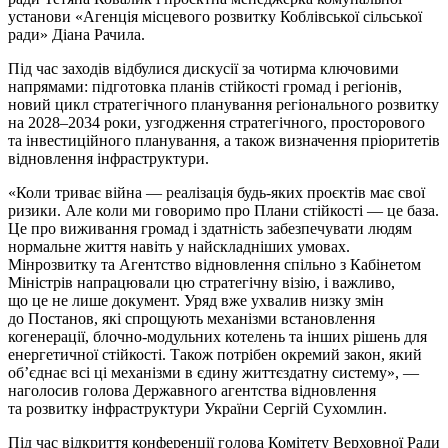
установи «Агенція місцевого розвитку Коблівської сільської
ради» Діана Рачила.
Під час заходів відбулися дискусії за чотирма ключовими
напрямами: підготовка планів стійкості громад і регіонів,
новий цикл стратегічного планування регіонального розвитку
на 2028–2034 роки, узгодження стратегічного, просторового
та інвестиційного планування, а також визначення пріоритетів
відновлення інфраструктури.
«Коли триває війна — реалізація будь-яких проєктів має свої
ризики. Але коли ми говоримо про Плани стійкості — це база.
Це про виживання громад і здатність забезпечувати людям
нормальне життя навіть у найскладніших умовах.
Мінрозвитку та Агентство відновлення спільно з Кабінетом
Міністрів напрацювали цю стратегічну візію, і важливо,
що це не лише документ. Уряд вже ухвалив низку змін
до Постанов, які спрощують механізми встановлення
когенерації, блочно-модульних котелень та інших рішень для
енергетичної стійкості. Також потрібен окремий закон, який
об’єднає всі ці механізми в єдину життєздатну систему», —
наголосив голова Державного агентства відновлення
та розвитку інфраструктури України Сергій Сухомлин.
Під час відкриття конференції голова Комітету Верховної Ради