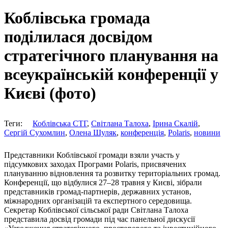
Коблівська громада
поділилася досвідом
стратегічного планування на
всеукраїнській конференції у
Києві (фото)
Теги:
Коблівська СТГ
,
Світлана Талоха
,
Ірина Скалій
,
Сергій Сухомлин
,
Олена Шуляк
,
конференція
,
Polaris
,
новини
Представники Коблівської громади взяли участь у
підсумкових заходах Програми Polaris, присвячених
плануванню відновлення та розвитку територіальних громад.
Конференції, що відбулися 27–28 травня у Києві, зібрали
представників громад-партнерів, державних установ,
міжнародних організацій та експертного середовища.
Секретар Коблівської сільської ради Світлана Талоха
представила досвід громади під час панельної дискусії