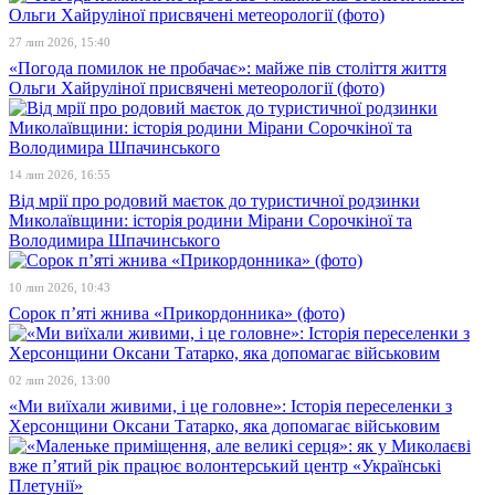
27 лип 2026, 15:40
«Погода помилок не пробачає»: майже пів століття життя
Ольги Хайруліної присвячені метеорології (фото)
14 лип 2026, 16:55
Від мрії про родовий маєток до туристичної родзинки
Миколаївщини: історія родини Мірани Сорочкіної та
Володимира Шпачинського
10 лип 2026, 10:43
Сорок п’яті жнива «Прикордонника» (фото)
02 лип 2026, 13:00
«Ми виїхали живими, і це головне»: Історія переселенки з
Херсонщини Оксани Татарко, яка допомагає військовим