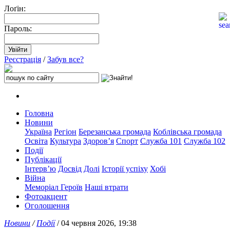
Лоґін:
Пароль:
Реєстрація
/
Забув все?
Головна
Новини
Україна
Регіон
Березанська громада
Коблівська громада
Освіта
Культура
Здоров’я
Спорт
Служба 101
Служба 102
Події
Публікації
Інтерв’ю
Досвід
Долі
Історії успіху
Хобі
Війна
Меморіал Героїв
Наші втрати
Фотоакцент
Оголошення
Новини
/
Події
/ 04 червня 2026, 19:38