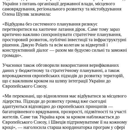
України з питань організації державної влади, місцевого
самоврядування, регіонального розвитку та містобудування
Олена Шуляк зазначила:
«Відбудова без системного планування ризикує
перетворитися на хаотичне латання дірок. Саме тому зараз
критично важливо синхронізувати стратегічне планування,
просторовий розвиток, публічні інвестиції та інфраструктурні
рішення. Дякую Polaris та всім колегам за відвертий і
конструктивний діалог — разом ми будуємо сильні та заможні
громади».
Учасники також обговорили використання верифікованих
даних у бюджетному та стратегічному плануванні, а також
впровадження європейських підходів до розвитку територій,
що є важливим кроком на шляху інтеграції України до
Європейського Союзу.
«Ми переконані, що відновлення має відбуватися за місцевого
лідерства. Підходи до розвитку громад вже сьогодні
адаптуються відповідно до європейських принципів —
багаторівневого врядування, прозорості, підзвітності та участі
жителів. Саме так Україна крок за кроком наближається до
Європейського Союзу, і Швеція підтримуватиме її на кожному
кроці», — наголосила старша координаторка програм у сфері