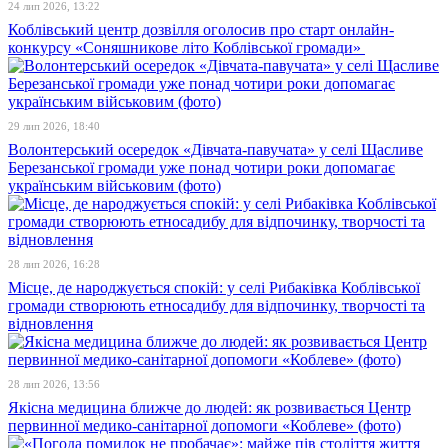
24 лип 2026, 13:22
Коблівський центр дозвілля оголосив про старт онлайн-
конкурсу «Соняшникове літо Коблівської громади»
29 лип 2026, 18:40
Волонтерський осередок «Дівчата-павучата» у селі Щасливе
Березанської громади уже понад чотири роки допомагає
українським військовим (фото)
28 лип 2026, 16:28
Місце, де народжується спокій: у селі Рибаківка Коблівської
громади створюють етносадибу для відпочинку, творчості та
відновлення
28 лип 2026, 13:56
Якісна медицина ближче до людей: як розвивається Центр
первинної медико-санітарної допомоги «Коблеве» (фото)