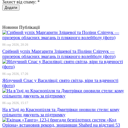
Захист від спаму:
*
Новини
Публікації
06 сер 2026, 20:26
Срібний успіх Маргарити Зліщевої та Поліни Сліпчук —
призерок обласних змагань із пляжного волейболу (фото)
06 сер 2026, 17:26
Яблучний Спас у Василівці: свято світла, віри та вдячності
(фото)
06 сер 2026, 15:17
На в’їзді до Краснопілля та Дмитрівки оновили стели: кому
спільноти дякують за підтримку