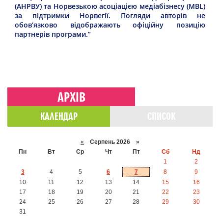
(АНРВУ) та Норвезькою асоціацією медіабізнесу (MBL)
за підтримки Норвегії. Погляди авторів не
обов’язково відображають офіційну позицію
партнерів програми.”
АРХІВ
КАЛЕНДАР
СПИСОК
«
Серпень 2026 »
Пн
Вт
Ср
Чт
Пт
Сб
Нд
1
2
3
4
5
6
7
8
9
10
11
12
13
14
15
16
17
18
19
20
21
22
23
24
25
26
27
28
29
30
31