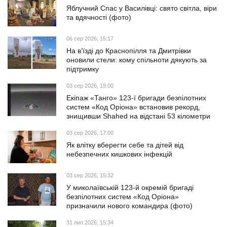
Яблучний Спас у Василівці: свято світла, віри
та вдячності (фото)
06 сер 2026, 15:17
На в’їзді до Краснопілля та Дмитрівки
оновили стели: кому спільноти дякують за
підтримку
03 сер 2026, 19:00
Екіпаж «Танго» 123-ї бригади безпілотних
систем «Код Оріона» встановив рекорд,
знищивши Shahed на відстані 53 кілометри
03 сер 2026, 17:00
Як влітку вберегти себе та дітей від
небезпечних кишкових інфекцій
03 сер 2026, 15:32
У миколаївській 123-й окремій бригаді
безпілотних систем «Код Оріона»
призначили нового командира (фото)
31 лип 2026, 15:34