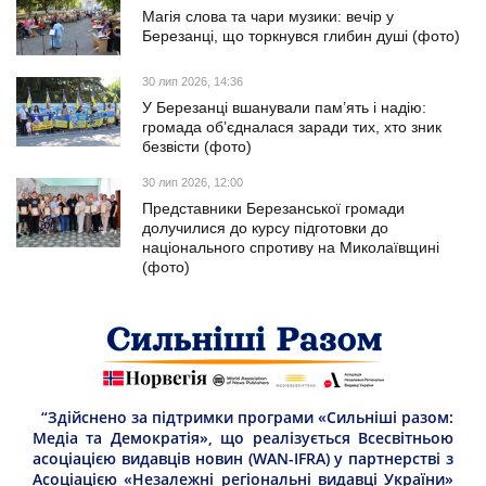
Магія слова та чари музики: вечір у
Березанці, що торкнувся глибин душі (фото)
30 лип 2026, 14:36
У Березанці вшанували пам’ять і надію:
громада об’єдналася заради тих, хто зник
безвісти (фото)
30 лип 2026, 12:00
Представники Березанської громади
долучилися до курсу підготовки до
національного спротиву на Миколаївщині
(фото)
“Здійснено за підтримки програми «Сильніші разом:
Медіа та Демократія», що реалізується Всесвітньою
асоціацією видавців новин (WAN-IFRA) у партнерстві з
Асоціацією «Незалежні регіональні видавці України»