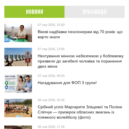
НОВИНИ
ПУБЛІКАЦІЇ
07 сер 2026, 15:00
Вікові надбавки пенсіонерам від 70 років: що
варто знати
07 сер 2026, 13:56
Нехтування мінною небезпекою у Коблевому
призвело до загибелі чоловіка та поранення
двох жінок
07 сер 2026, 09:20
Нагадування для ФОП 3 групи!
06 сер 2026, 20:26
Срібний успіх Маргарити Зліщевої та Поліни
Сліпчук — призерок обласних змагань із
пляжного волейболу (фото)
06 сер 2026, 17:26