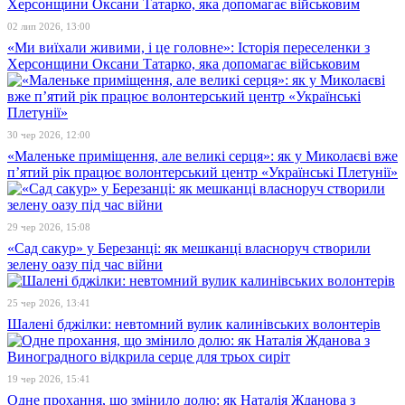
02 лип 2026, 13:00
«Ми виїхали живими, і це головне»: Історія переселенки з
Херсонщини Оксани Татарко, яка допомагає військовим
30 чер 2026, 12:00
«Маленьке приміщення, але великі серця»: як у Миколаєві вже
п’ятий рік працює волонтерський центр «Українські Плетунії»
29 чер 2026, 15:08
«Сад сакур» у Березанці: як мешканці власноруч створили
зелену оазу під час війни
25 чер 2026, 13:41
Шалені бджілки: невтомний вулик калинівських волонтерів
19 чер 2026, 15:41
Одне прохання, що змінило долю: як Наталія Жданова з