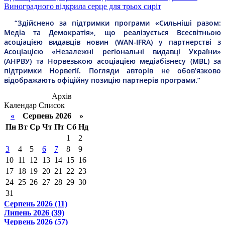
Виноградного відкрила серце для трьох сиріт
“Здійснено за підтримки програми «Сильніші разом:
Медіа та Демократія», що реалізується Всесвітньою
асоціацією видавців новин (WAN-IFRA) у партнерстві з
Асоціацією «Незалежні регіональні видавці України»
(АНРВУ) та Норвезькою асоціацією медіабізнесу (MBL) за
підтримки Норвегії. Погляди авторів не обов’язково
відображають офіційну позицію партнерів програми.”
Архів
Календар
Список
«
Серпень 2026 »
Пн
Вт
Ср
Чт
Пт
Сб
Нд
1
2
3
4
5
6
7
8
9
10
11
12
13
14
15
16
17
18
19
20
21
22
23
24
25
26
27
28
29
30
31
Серпень 2026 (11)
Липень 2026 (39)
Червень 2026 (57)