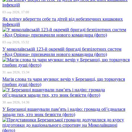
03 сер 2026, 17:00
Як влітку вберегти себе та дітей від небезпечних кишкових
інфекцій
03 сер 2026, 15:32
У миколаївській 123-й окремій бригаді безпілотних систем
«Код Оріона» призначили нового командира (фото)
31 лип 2026, 15:34
Магія слова та чари музики: вечір у Березанці, що торкнувся
глибин душі (фото)
30 лип 2026, 14:36
У Березанці вшанували пам’ять і надію: громада об’єдналася
заради тих, хто зник безвісти (фото)