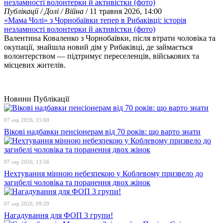
Публікації / Долі / Війна
/ 11 травня 2026, 14:00
«Мама Чолі» з Чорнобаївки тепер в Рибаківці: історія
незламності волонтерки й активістки (фото)
Валентина Коваленко з Чорнобаївки, після втрати чоловіка та
окупації, знайшла новий дім у Рибаківці, де займається
волонтерством — підтримує переселенців, військових та
місцевих жителів.
Новини
Публікації
07 сер 2026, 15:00
Вікові надбавки пенсіонерам від 70 років: що варто знати
07 сер 2026, 13:56
Нехтування мінною небезпекою у Коблевому призвело до
загибелі чоловіка та поранення двох жінок
07 сер 2026, 09:20
Нагадування для ФОП 3 групи!