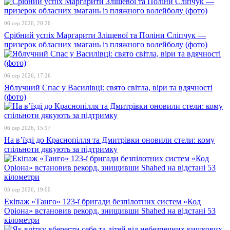
06 сер 2026, 20:26
Срібний успіх Маргарити Зліщевої та Поліни Сліпчук —
призерок обласних змагань із пляжного волейболу (фото)
06 сер 2026, 17:26
Яблучний Спас у Василівці: свято світла, віри та вдячності
(фото)
06 сер 2026, 15:17
На в’їзді до Краснопілля та Дмитрівки оновили стели: кому
спільноти дякують за підтримку
03 сер 2026, 19:00
Екіпаж «Танго» 123-ї бригади безпілотних систем «Код
Оріона» встановив рекорд, знищивши Shahed на відстані 53
кілометри