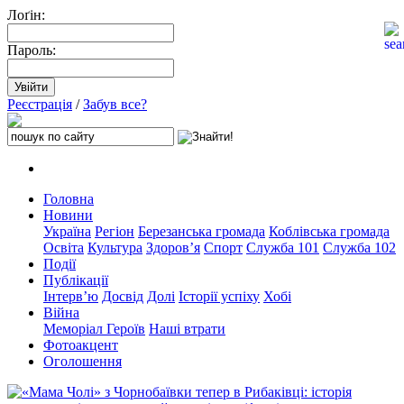
Лоґін:
Пароль:
Реєстрація
/
Забув все?
Головна
Новини
Україна
Регіон
Березанська громада
Коблівська громада
Освіта
Культура
Здоров’я
Спорт
Служба 101
Служба 102
Події
Публікації
Інтерв’ю
Досвід
Долі
Історії успіху
Хобі
Війна
Меморіал Героїв
Наші втрати
Фотоакцент
Оголошення