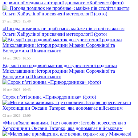
первинної медико-санітарної допомоги «Коблеве» (фото)
27 лип 2026, 15:40
«Погода помилок не пробачає»: майже пів століття життя
Ольги Хайруліної присвячені метеорології (фото)
14 лип 2026, 16:55
Від мрії про родовий маєток до туристичної родзинки
Миколаївщини: історія родини Мірани Сорочкіної та
Володимира Шпачинського
10 лип 2026, 10:43
Сорок п’яті жнива «Прикордонника» (фото)
02 лип 2026, 13:00
«Ми виїхали живими, і це головне»: Історія переселенки з
Херсонщини Оксани Татарко, яка допомагає військовим