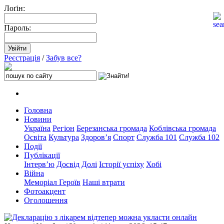
Лоґін:
Пароль:
Реєстрація
/
Забув все?
Головна
Новини
Україна
Регіон
Березанська громада
Коблівська громада
Освіта
Культура
Здоров’я
Спорт
Служба 101
Служба 102
Події
Публікації
Інтерв’ю
Досвід
Долі
Історії успіху
Хобі
Війна
Меморіал Героїв
Наші втрати
Фотоакцент
Оголошення