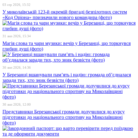
03 сер 2026, 15:32
У миколаївській 123-й окремій бригаді безпілотних систем
«Код Оріона» призначили нового командира (фото)
31 лип 2026, 15:34
Магія слова та чари музики: вечір у Березанці, що торкнувся
глибин душі (фото)
30 лип 2026, 14:36
У Березанці вшанували пам’ять і надію: громада об’єдналася
заради тих, хто зник безвісти (фото)
30 лип 2026, 12:00
Представники Березанської громади долучилися до курсу
підготовки до національного спротиву на Миколаївщині
(фото)