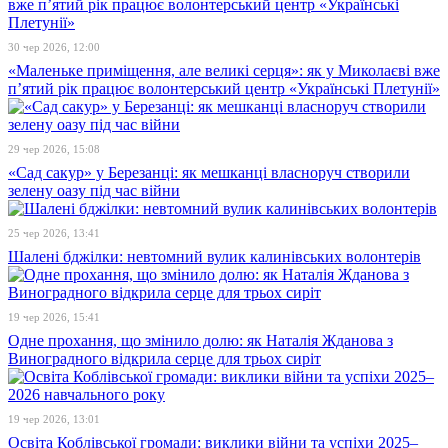
30 чер 2026, 12:00
«Маленьке приміщення, але великі серця»: як у Миколаєві вже
п’ятий рік працює волонтерський центр «Українські Плетунії»
29 чер 2026, 15:08
«Сад сакур» у Березанці: як мешканці власноруч створили
зелену оазу під час війни
25 чер 2026, 13:41
Шалені бджілки: невтомний вулик калинівських волонтерів
19 чер 2026, 15:41
Одне прохання, що змінило долю: як Наталія Жданова з
Виноградного відкрила серце для трьох сиріт
19 чер 2026, 13:01
Освіта Коблівської громади: виклики війни та успіхи 2025–