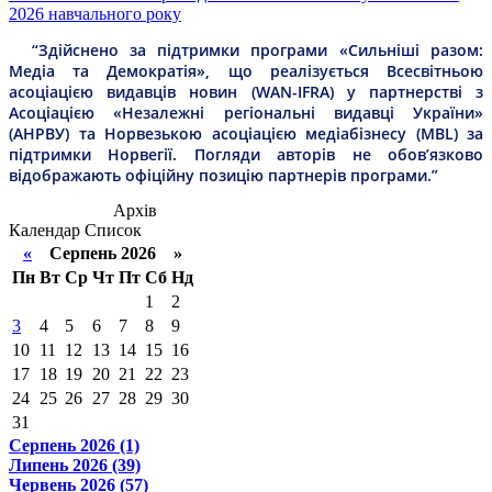
2026 навчального року
“Здійснено за підтримки програми «Сильніші разом:
Медіа та Демократія», що реалізується Всесвітньою
асоціацією видавців новин (WAN-IFRA) у партнерстві з
Асоціацією «Незалежні регіональні видавці України»
(АНРВУ) та Норвезькою асоціацією медіабізнесу (MBL) за
підтримки Норвегії. Погляди авторів не обов’язково
відображають офіційну позицію партнерів програми.”
Архів
Календар
Список
«
Серпень 2026 »
Пн
Вт
Ср
Чт
Пт
Сб
Нд
1
2
3
4
5
6
7
8
9
10
11
12
13
14
15
16
17
18
19
20
21
22
23
24
25
26
27
28
29
30
31
Серпень 2026 (1)
Липень 2026 (39)
Червень 2026 (57)