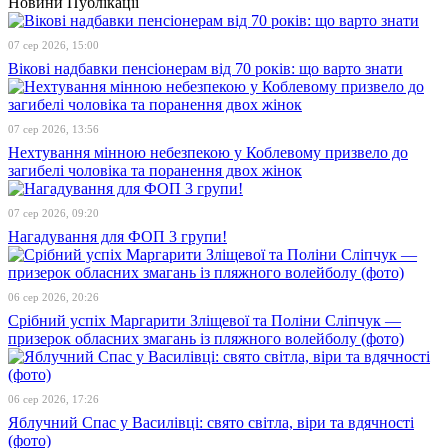
Новини
Публікації
07 сер 2026, 15:00
Вікові надбавки пенсіонерам від 70 років: що варто знати
07 сер 2026, 13:56
Нехтування мінною небезпекою у Коблевому призвело до
загибелі чоловіка та поранення двох жінок
07 сер 2026, 09:20
Нагадування для ФОП 3 групи!
06 сер 2026, 20:26
Срібний успіх Маргарити Зліщевої та Поліни Сліпчук —
призерок обласних змагань із пляжного волейболу (фото)
06 сер 2026, 17:26
Яблучний Спас у Василівці: свято світла, віри та вдячності
(фото)