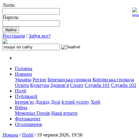
Лоґін:
Пароль:
Реєстрація
/
Забув все?
Головна
Новини
Україна
Регіон
Березанська громада
Коблівська громада
Освіта
Культура
Здоров’я
Спорт
Служба 101
Служба 102
Події
Публікації
Інтерв’ю
Досвід
Долі
Історії успіху
Хобі
Війна
Меморіал Героїв
Наші втрати
Фотоакцент
Оголошення
Новини
/
Події
/ 19 червня 2026, 19:56