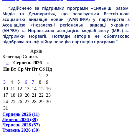
“Здійснено за підтримки програми «Сильніші разом:
Медіа та Демократія», що реалізується Всесвітньою
асоціацією видавців новин (WAN-IFRA) у партнерстві з
Асоціацією «Незалежні регіональні видавці України»
(АНРВУ) та Норвезькою асоціацією медіабізнесу (MBL) за
підтримки Норвегії. Погляди авторів не обов’язково
відображають офіційну позицію партнерів програми.”
Архів
Календар
Список
«
Серпень 2026 »
Пн
Вт
Ср
Чт
Пт
Сб
Нд
1
2
3
4
5
6
7
8
9
10
11
12
13
14
15
16
17
18
19
20
21
22
23
24
25
26
27
28
29
30
31
Серпень 2026 (11)
Липень 2026 (39)
Червень 2026 (57)
Травень 2026 (59)