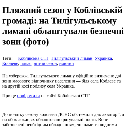
Пляжний сезон у Коблівській
громаді: на Тилігульському
лимані облаштували безпечні
зони (фото)
Теги:
Коблівська СТГ
,
Тилігульський лиман
,
Українка
,
Коблеве
,
пляжі
,
літній сезон
,
новини
На узбережжі Тилігульського лиману офіційно визначено дві
зони масового відпочинку населення — біля села Коблеве та
на другій косі поблизу села Українка.
Про це
повідомили
на сайті Коблівської СТГ.
До початку сезону водолази ДСНС обстежили дно акваторії, а
на обох локаціях облаштовано рятувальні пости. Вони
забезпечені необхідним обладнанням, човнами та водними