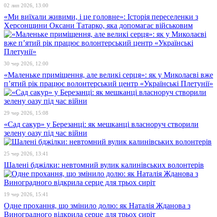
02 лип 2026, 13:00
«Ми виїхали живими, і це головне»: Історія переселенки з
Херсонщини Оксани Татарко, яка допомагає військовим
30 чер 2026, 12:00
«Маленьке приміщення, але великі серця»: як у Миколаєві вже
п’ятий рік працює волонтерський центр «Українські Плетунії»
29 чер 2026, 15:08
«Сад сакур» у Березанці: як мешканці власноруч створили
зелену оазу під час війни
25 чер 2026, 13:41
Шалені бджілки: невтомний вулик калинівських волонтерів
19 чер 2026, 15:41
Одне прохання, що змінило долю: як Наталія Жданова з
Виноградного відкрила серце для трьох сиріт