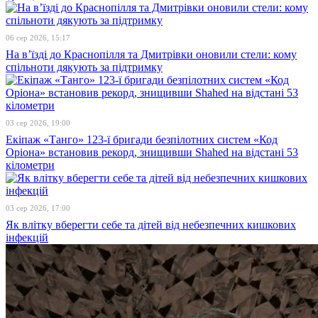
06 сер 2026, 15:17
На в’їзді до Краснопілля та Дмитрівки оновили стели: кому
спільноти дякують за підтримку
03 сер 2026, 19:00
Екіпаж «Танго» 123-ї бригади безпілотних систем «Код
Оріона» встановив рекорд, знищивши Shahed на відстані 53
кілометри
03 сер 2026, 17:00
Як влітку вберегти себе та дітей від небезпечних кишкових
інфекцій