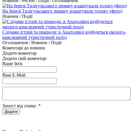
Новини / Регіон / Події / Оголошення
На березі Тилігульського лиману влаштували толоку (фото)
Новини / Події
Слідами історії та природи: в Анатолівці відбудеться еколого-
краєзнавчий туристичний похід
Оголошення / Новини / Події
Коментарі до новини
Додати коментар
Додати свій коментар:
Ваше Ім'я:
Ваш E-Mail:
Захист від спаму:
*