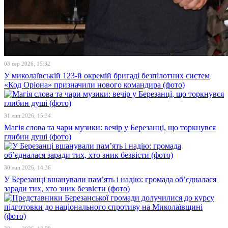
03 сер 2026, 15:32
У миколаївській 123-й окремій бригаді безпілотних систем
«Код Оріона» призначили нового командира (фото)
31 лип 2026, 15:34
Магія слова та чари музики: вечір у Березанці, що торкнувся
глибин душі (фото)
30 лип 2026, 14:36
У Березанці вшанували пам’ять і надію: громада об’єдналася
заради тих, хто зник безвісти (фото)