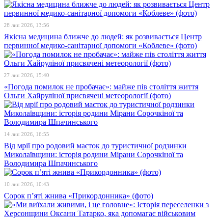
28 лип 2026, 13:56
Якісна медицина ближче до людей: як розвивається Центр
первинної медико-санітарної допомоги «Коблеве» (фото)
27 лип 2026, 15:40
«Погода помилок не пробачає»: майже пів століття життя
Ольги Хайруліної присвячені метеорології (фото)
14 лип 2026, 16:55
Від мрії про родовий маєток до туристичної родзинки
Миколаївщини: історія родини Мірани Сорочкіної та
Володимира Шпачинського
10 лип 2026, 10:43
Сорок п’яті жнива «Прикордонника» (фото)