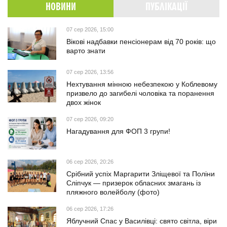
НОВИНИ
ПУБЛІКАЦІЇ
07 сер 2026, 15:00
Вікові надбавки пенсіонерам від 70 років: що
варто знати
07 сер 2026, 13:56
Нехтування мінною небезпекою у Коблевому
призвело до загибелі чоловіка та поранення
двох жінок
07 сер 2026, 09:20
Нагадування для ФОП 3 групи!
06 сер 2026, 20:26
Срібний успіх Маргарити Зліщевої та Поліни
Сліпчук — призерок обласних змагань із
пляжного волейболу (фото)
06 сер 2026, 17:26
Яблучний Спас у Василівці: свято світла, віри