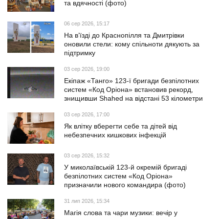
та вдячності (фото)
06 сер 2026, 15:17
На в’їзді до Краснопілля та Дмитрівки
оновили стели: кому спільноти дякують за
підтримку
03 сер 2026, 19:00
Екіпаж «Танго» 123-ї бригади безпілотних
систем «Код Оріона» встановив рекорд,
знищивши Shahed на відстані 53 кілометри
03 сер 2026, 17:00
Як влітку вберегти себе та дітей від
небезпечних кишкових інфекцій
03 сер 2026, 15:32
У миколаївській 123-й окремій бригаді
безпілотних систем «Код Оріона»
призначили нового командира (фото)
31 лип 2026, 15:34
Магія слова та чари музики: вечір у