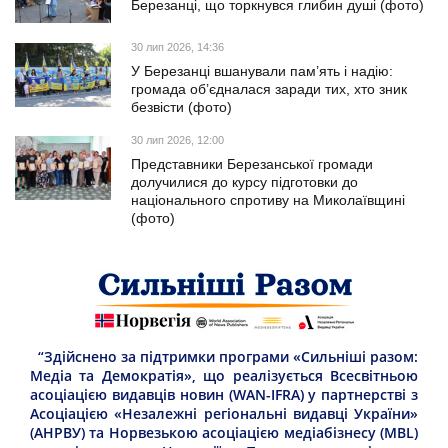
Березанці, що торкнувся глибин душі (фото)
30 лип 2026, 14:36
У Березанці вшанували пам’ять і надію:
громада об’єдналася заради тих, хто зник
безвісти (фото)
30 лип 2026, 12:00
Представники Березанської громади
долучилися до курсу підготовки до
національного спротиву на Миколаївщині
(фото)
“Здійснено за підтримки програми «Сильніші разом:
Медіа та Демократія», що реалізується Всесвітньою
асоціацією видавців новин (WAN-IFRA) у партнерстві з
Асоціацією «Незалежні регіональні видавці України»
(АНРВУ) та Норвезькою асоціацією медіабізнесу (MBL)