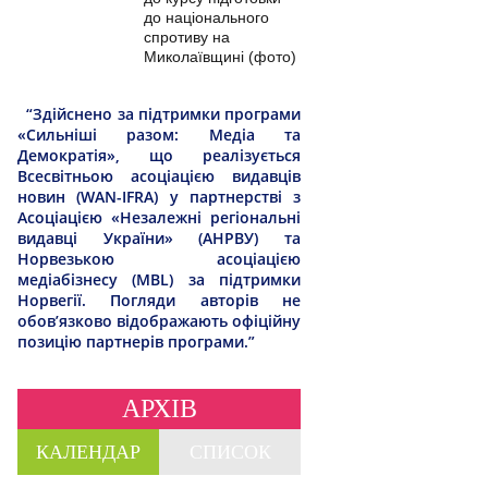
до національного
спротиву на
Миколаївщині (фото)
“Здійснено за підтримки програми
«Сильніші разом: Медіа та
Демократія», що реалізується
Всесвітньою асоціацією видавців
новин (WAN-IFRA) у партнерстві з
Асоціацією «Незалежні регіональні
видавці України» (АНРВУ) та
Норвезькою асоціацією
медіабізнесу (MBL) за підтримки
Норвегії. Погляди авторів не
обов’язково відображають офіційну
позицію партнерів програми.”
АРХІВ
КАЛЕНДАР
СПИСОК