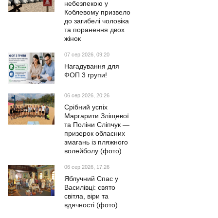
небезпекою у
Коблевому призвело
до загибелі чоловіка
та поранення двох
жінок
07 сер 2026, 09:20
Нагадування для
ФОП 3 групи!
06 сер 2026, 20:26
Срібний успіх
Маргарити Зліщевої
та Поліни Сліпчук —
призерок обласних
змагань із пляжного
волейболу (фото)
06 сер 2026, 17:26
Яблучний Спас у
Василівці: свято
світла, віри та
вдячності (фото)