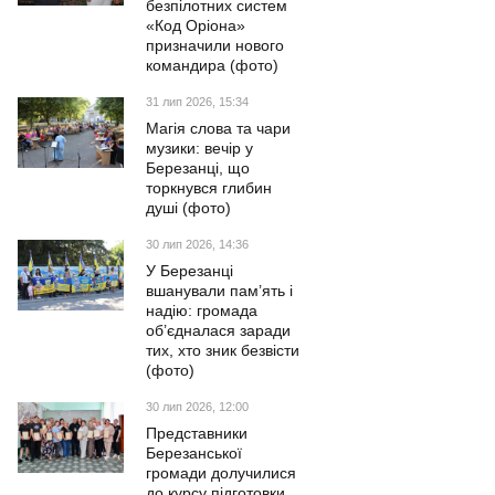
безпілотних систем
«Код Оріона»
призначили нового
командира (фото)
31 лип 2026, 15:34
Магія слова та чари
музики: вечір у
Березанці, що
торкнувся глибин
душі (фото)
30 лип 2026, 14:36
У Березанці
вшанували пам’ять і
надію: громада
об’єдналася заради
тих, хто зник безвісти
(фото)
30 лип 2026, 12:00
Представники
Березанської
громади долучилися
до курсу підготовки