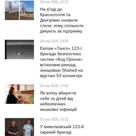
06 сер 2026, 15:17
На в’їзді до
Краснопілля та
Дмитрівки оновили
стели: кому спільноти
дякують за підтримку
03 сер 2026, 19:00
Екіпаж «Танго» 123-ї
бригади безпілотних
систем «Код Оріона»
встановив рекорд,
знищивши Shahed на
відстані 53 кілометри
03 сер 2026, 17:00
Як влітку вберегти
себе та дітей від
небезпечних
кишкових інфекцій
03 сер 2026, 15:32
У миколаївській 123-й
окремій бригаді