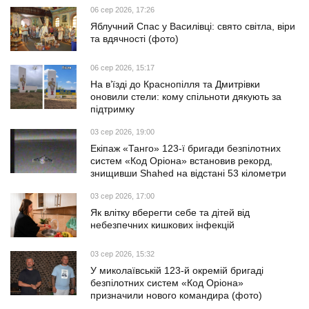
06 сер 2026, 17:26
Яблучний Спас у Василівці: свято світла, віри
та вдячності (фото)
06 сер 2026, 15:17
На в’їзді до Краснопілля та Дмитрівки
оновили стели: кому спільноти дякують за
підтримку
03 сер 2026, 19:00
Екіпаж «Танго» 123-ї бригади безпілотних
систем «Код Оріона» встановив рекорд,
знищивши Shahed на відстані 53 кілометри
03 сер 2026, 17:00
Як влітку вберегти себе та дітей від
небезпечних кишкових інфекцій
03 сер 2026, 15:32
У миколаївській 123-й окремій бригаді
безпілотних систем «Код Оріона»
призначили нового командира (фото)