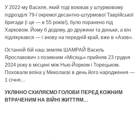
У 2022-му Василя, який тоді воював у штурмовому
підрозділі 79-ї окремої десантно-штурмової Таврійської
бригади (і це — в 55 років!), було поранено під
Харковом. Йому б додому, до дружини та доньки, а він
підлікувався — і знову на передній край, вже в «Азов».
Останній бій наш земляк ШАМРАЙ Василь
Ярославович з позивним «Місяць» прийняв 23 грудня
2024 року в місцині між Нью-Йорком і Торецьком.
Поховали воїна у Миколаєві в день його народження —
1 січня…
УКЛІННО СХИЛЯЄМО ГОЛОВИ ПЕРЕД КОЖНИМ
ВТРАЧЕНИМ НА ВІЙНІ ЖИТТЯМ…