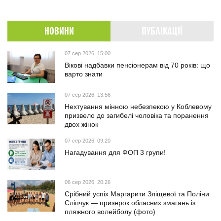
НОВИНИ
ПУБЛІКАЦІЇ
07 сер 2026, 15:00
Вікові надбавки пенсіонерам від 70 років: що
варто знати
07 сер 2026, 13:56
Нехтування мінною небезпекою у Коблевому
призвело до загибелі чоловіка та поранення
двох жінок
07 сер 2026, 09:20
Нагадування для ФОП 3 групи!
06 сер 2026, 20:26
Срібний успіх Маргарити Зліщевої та Поліни
Сліпчук — призерок обласних змагань із
пляжного волейболу (фото)