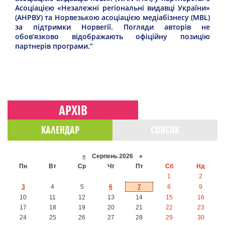
Асоціацією «Незалежні регіональні видавці України»
(АНРВУ) та Норвезькою асоціацією медіабізнесу (MBL)
за підтримки Норвегії. Погляди авторів не
обов’язково відображають офіційну позицію
партнерів програми.”
АРХІВ
КАЛЕНДАР
СПИСОК
«
Серпень 2026 »
Пн
Вт
Ср
Чт
Пт
Сб
Нд
1
2
3
4
5
6
7
8
9
10
11
12
13
14
15
16
17
18
19
20
21
22
23
24
25
26
27
28
29
30