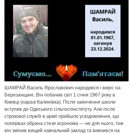
ШАМРАЙ Василь Ярославович народився і виріс на
Березанщині. Він побачив світ 1 січня 1967 року в
Кімівці (наразі Калинівка). Після закінчення школи
вступив до Одеського сільгоспінституту. Але після
строкової службі в армії прийшло усвідомлення, що
попервах обрана стезя агронома — не для нього, тож
він змінив вищий навчальний заклад та вивчився на