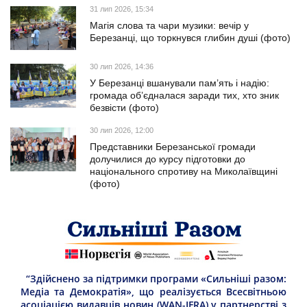
31 лип 2026, 15:34
Магія слова та чари музики: вечір у
Березанці, що торкнувся глибин душі (фото)
30 лип 2026, 14:36
У Березанці вшанували пам’ять і надію:
громада об’єдналася заради тих, хто зник
безвісти (фото)
30 лип 2026, 12:00
Представники Березанської громади
долучилися до курсу підготовки до
національного спротиву на Миколаївщині
(фото)
“Здійснено за підтримки програми «Сильніші разом:
Медіа та Демократія», що реалізується Всесвітньою
асоціацією видавців новин (WAN-IFRA) у партнерстві з