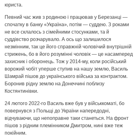
юриста.
Певний час жив з родиною і працював у Березанці —
спочатку в банку «Україна», потім — суддею. З роками
не все склалось з сімейними стосунками, та й
суддівство розчарувало. А ось що залишилося
незмінним, так це його справжній чоловічий внутрішній
стрижень, бо в його розумінні чоловік — це насамперед
захисник і оборонець. Тож у 2014-му, коли російський
ворожий чобіт уперше ступив на нашу землю, Василь
Шамрай пішов до українського війська за контрактом.
Боронив рідну землю на Донеччині поблизу
Костянтинівки.
24 лютого 2022-го Василь вже був у військкоматі, бо
повернувся з Польщі до України напередодні,
відчуваючи, що непоправне таки станеться. На фронт
пішов з рідним племінником Дмитром, нині вже теж
покійним.