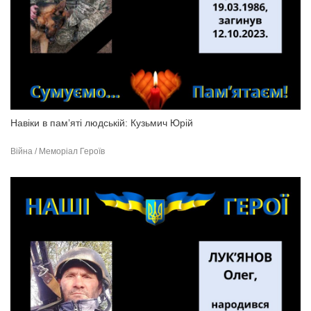
Навіки в пам’яті людській: Кузьмич Юрій
Війна / Меморіал Героїв