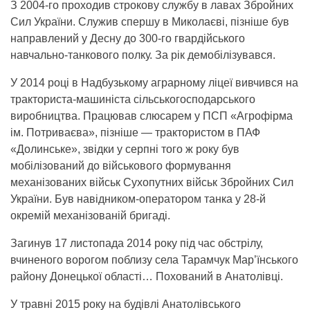
З 2004-го проходив строкову службу в лавах Збройних
Сил України. Служив спершу в Миколаєві, пізніше був
направлений у Десну до 300-го гвардійського
навчально-танкового полку. За рік демобілізувався.
У 2014 році в Надбузькому аграрному ліцеї вивчився на
тракториста-машиніста сільськогосподарського
виробництва. Працював слюсарем у ПСП «Агрофірма
ім. Потриваєва», пізніше — трактористом в ПАФ
«Долинське», звідки у серпні того ж року був
мобілізований до військового формування
механізованих військ Сухопутних військ Збройних Сил
України. Був навідником-оператором танка у 28-й
окремій механізованій бригаді.
Загинув 17 листопада 2014 року під час обстрілу,
вчиненого ворогом поблизу села Тарамчук Мар’їнського
району Донецької області… Похований в Анатолівці.
У травні 2015 року на будівлі Анатолівського