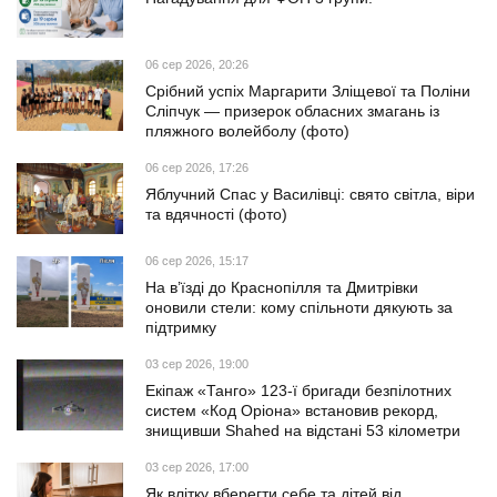
06 сер 2026, 20:26
Срібний успіх Маргарити Зліщевої та Поліни
Сліпчук — призерок обласних змагань із
пляжного волейболу (фото)
06 сер 2026, 17:26
Яблучний Спас у Василівці: свято світла, віри
та вдячності (фото)
06 сер 2026, 15:17
На в’їзді до Краснопілля та Дмитрівки
оновили стели: кому спільноти дякують за
підтримку
03 сер 2026, 19:00
Екіпаж «Танго» 123-ї бригади безпілотних
систем «Код Оріона» встановив рекорд,
знищивши Shahed на відстані 53 кілометри
03 сер 2026, 17:00
Як влітку вберегти себе та дітей від