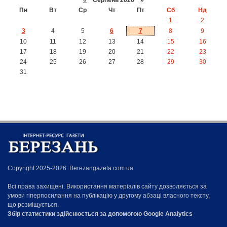
Пн
Вт
Ср
Чт
Пт
Сб
Нд
1
2
3
4
5
6
7
8
9
10
11
12
13
14
15
16
17
18
19
20
21
22
23
24
25
26
27
28
29
30
31
Copyright 2025-2026. Berezangazeta.com.ua
Всі права захищені. Використання матеріалів сайту дозволяється за
умови гіперпосилання на публікацію у другому абзаці власного тексту,
що розміщується.
Збір статистики здійснюється за допомогою Google Analytics