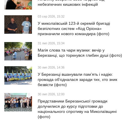
небезпечних кишкових інфекцій
03 сер 2026, 15:32
У миколаївській 123-й окремій бригаді
безпілотних систем «Код Оріона»
призначили нового командира (фото)
31 лип 2026, 15:34
Магія слова та чари музики: вечір у
Березанці, що торкнувся глибин душі (фото)
30 лип 2026, 14:36
У Березанці вшанували пам’ять і надію:
громада об’єдналася заради тих, хто зник
безвісти (фото)
30 лип 2026, 12:00
Представники Березанської громади
долучилися до курсу підготовки до
національного спротиву на Миколаївщині
(фото)