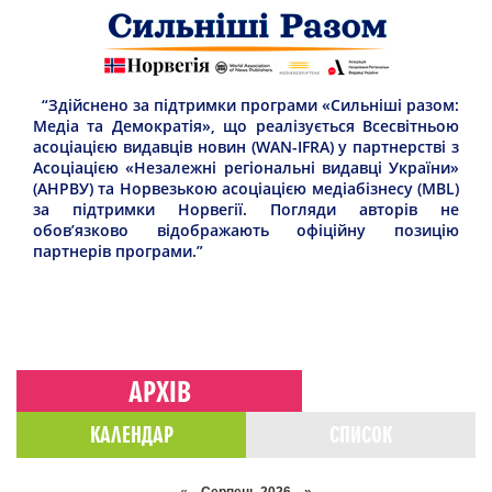
“Здійснено за підтримки програми «Сильніші разом:
Медіа та Демократія», що реалізується Всесвітньою
асоціацією видавців новин (WAN-IFRA) у партнерстві з
Асоціацією «Незалежні регіональні видавці України»
(АНРВУ) та Норвезькою асоціацією медіабізнесу (MBL)
за підтримки Норвегії. Погляди авторів не
обов’язково відображають офіційну позицію
партнерів програми.”
АРХІВ
КАЛЕНДАР
СПИСОК
«
Серпень 2026 »