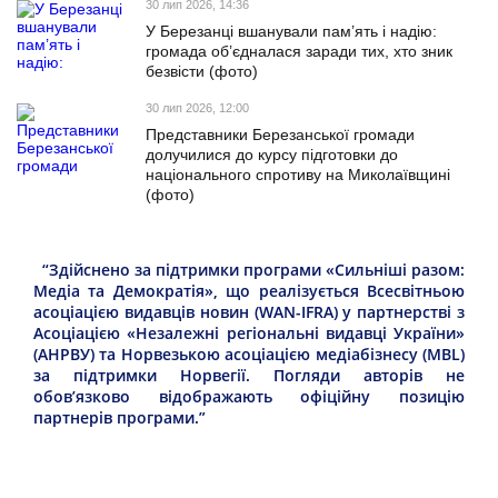
30 лип 2026, 14:36
У Березанці вшанували пам’ять і надію:
громада об’єдналася заради тих, хто зник
безвісти (фото)
30 лип 2026, 12:00
Представники Березанської громади
долучилися до курсу підготовки до
національного спротиву на Миколаївщині
(фото)
“Здійснено за підтримки програми «Сильніші разом:
Медіа та Демократія», що реалізується Всесвітньою
асоціацією видавців новин (WAN-IFRA) у партнерстві з
Асоціацією «Незалежні регіональні видавці України»
(АНРВУ) та Норвезькою асоціацією медіабізнесу (MBL)
за підтримки Норвегії. Погляди авторів не
обов’язково відображають офіційну позицію
партнерів програми.”