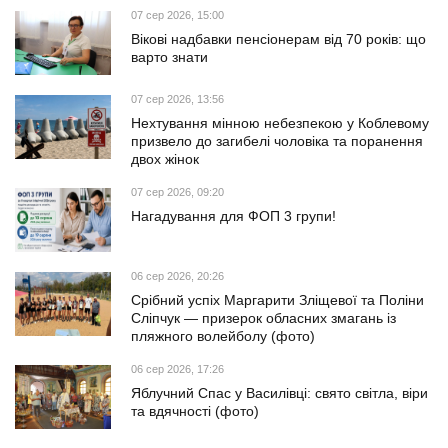
07 сер 2026, 15:00
Вікові надбавки пенсіонерам від 70 років: що
варто знати
07 сер 2026, 13:56
Нехтування мінною небезпекою у Коблевому
призвело до загибелі чоловіка та поранення
двох жінок
07 сер 2026, 09:20
Нагадування для ФОП 3 групи!
06 сер 2026, 20:26
Срібний успіх Маргарити Зліщевої та Поліни
Сліпчук — призерок обласних змагань із
пляжного волейболу (фото)
06 сер 2026, 17:26
Яблучний Спас у Василівці: свято світла, віри
та вдячності (фото)