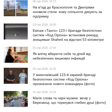
06 сер 2026, 15:17
На в’їзді до Краснопілля та Дмитрівки
оновили стели: кому спільноти дякують за
підтримку
03 сер 2026, 19:00
Екіпаж «Танго» 123-ї бригади безпілотних
систем «Код Оріона» встановив рекорд,
знищивши Shahed на відстані 53 кілометри
03 сер 2026, 17:00
Як влітку вберегти себе та дітей від
небезпечних кишкових інфекцій
03 сер 2026, 15:32
У миколаївській 123-й окремій бригаді
безпілотних систем «Код Оріона»
призначили нового командира (фото)
31 лип 2026, 15:34
Магія слова та чари музики: вечір у
Березанці, що торкнувся глибин душі (фото)