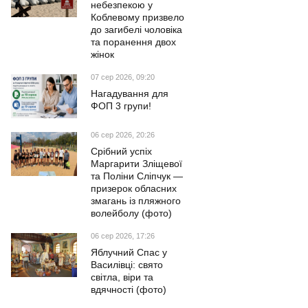
небезпекою у
Коблевому призвело
до загибелі чоловіка
та поранення двох
жінок
07 сер 2026, 09:20
Нагадування для
ФОП 3 групи!
06 сер 2026, 20:26
Срібний успіх
Маргарити Зліщевої
та Поліни Сліпчук —
призерок обласних
змагань із пляжного
волейболу (фото)
06 сер 2026, 17:26
Яблучний Спас у
Василівці: свято
світла, віри та
вдячності (фото)