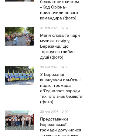
безпілотних систем
«Код Оріона»
призначили нового
командира (фото)
31 лип 2026, 15:34
Магія слова та чари
музики: вечір у
Березанці, що
торкнувся глибин
душі (фото)
30 лип 2026, 14:36
У Березанці
вшанували пам’ять і
надію: громада
об’єдналася заради
тих, хто зник безвісти
(фото)
30 лип 2026, 12:00
Представники
Березанської
громади долучилися
до курсу підготовки