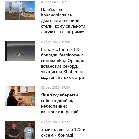
06 сер 2026, 15:17
На в’їзді до
Краснопілля та
Дмитрівки оновили
стели: кому спільноти
дякують за підтримку
03 сер 2026, 19:00
Екіпаж «Танго» 123-ї
бригади безпілотних
систем «Код Оріона»
встановив рекорд,
знищивши Shahed на
відстані 53 кілометри
03 сер 2026, 17:00
Як влітку вберегти
себе та дітей від
небезпечних
кишкових інфекцій
03 сер 2026, 15:32
У миколаївській 123-й
окремій бригаді