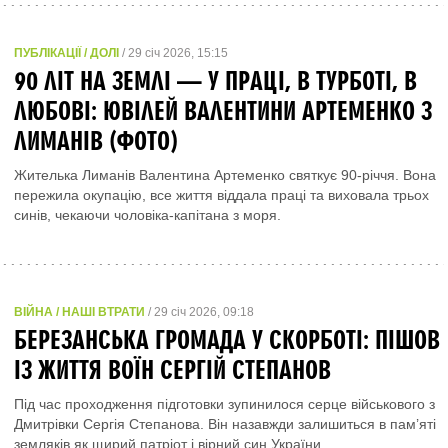
ПУБЛІКАЦІЇ / ДОЛІ
/ 29 січ 2026, 15:15
90 ЛІТ НА ЗЕМЛІ — У ПРАЦІ, В ТУРБОТІ, В
ЛЮБОВІ: ЮВІЛЕЙ ВАЛЕНТИНИ АРТЕМЕНКО З
ЛИМАНІВ (ФОТО)
Жителька Лиманів Валентина Артеменко святкує 90-річчя. Вона
пережила окупацію, все життя віддала праці та виховала трьох
синів, чекаючи чоловіка-капітана з моря.
ВІЙНА / НАШІ ВТРАТИ
/ 29 січ 2026, 09:18
БЕРЕЗАНСЬКА ГРОМАДА У СКОРБОТІ: ПІШОВ
ІЗ ЖИТТЯ ВОЇН СЕРГІЙ СТЕПАНОВ
Під час проходження підготовки зупинилося серце військового з
Дмитрівки Сергія Степанова. Він назавжди залишиться в пам’яті
земляків як щирий патріот і вірний син України.