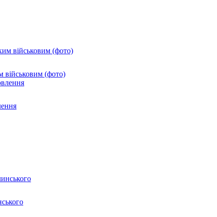
м військовим (фото)
лення
нського