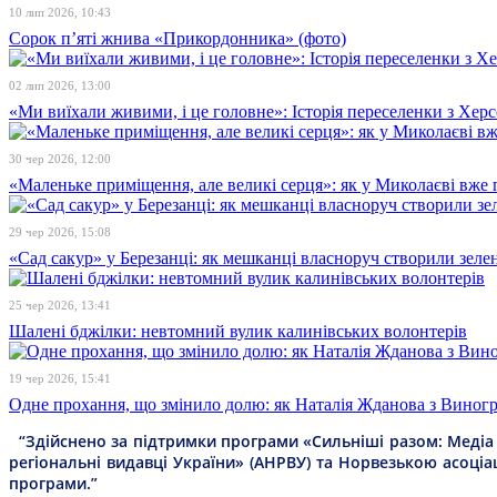
10 лип 2026, 10:43
Сорок п’яті жнива «Прикордонника» (фото)
02 лип 2026, 13:00
«Ми виїхали живими, і це головне»: Історія переселенки з Хе
30 чер 2026, 12:00
«Маленьке приміщення, але великі серця»: як у Миколаєві вже 
29 чер 2026, 15:08
«Сад сакур» у Березанці: як мешканці власноруч створили зелен
25 чер 2026, 13:41
Шалені бджілки: невтомний вулик калинівських волонтерів
19 чер 2026, 15:41
Одне прохання, що змінило долю: як Наталія Жданова з Виногра
“Здійснено за підтримки програми «Сильніші разом: Медіа т
регіональні видавці України» (АНРВУ) та Норвезькою асоціа
програми.”