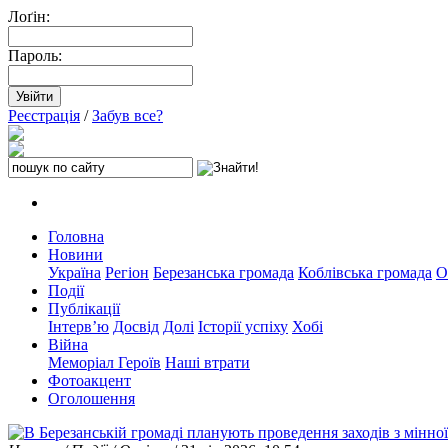
Лоґін:
Пароль:
Реєстрація
/
Забув все?
Головна
Новини
Україна
Регіон
Березанська громада
Коблівська громада
О
Події
Публікації
Інтерв’ю
Досвід
Долі
Історії успіху
Хобі
Війна
Меморіал Героїв
Наші втрати
Фотоакцент
Оголошення