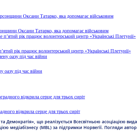
рсонщини Оксани Татарко, яка допомагає військовим
п’ятий рік працює волонтерський центр «Українські Плетунії»
у оазу під час війни
дного відкрила серце для трьох сиріт
а Демократія», що реалізується Всесвітньою асоціацією видав
цією медіабізнесу (MBL) за підтримки Норвегії. Погляди авто