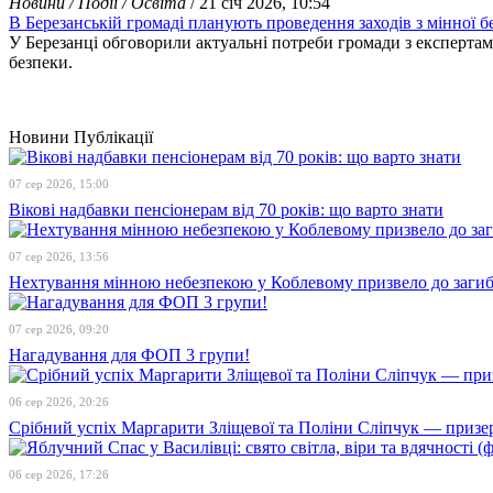
Новини / Події / Освіта
/ 21 січ 2026, 10:54
В Березанській громаді планують проведення заходів з мінної б
У Березанці обговорили актуальні потреби громади з експерта
безпеки.
Новини
Публікації
07 сер 2026, 15:00
Вікові надбавки пенсіонерам від 70 років: що варто знати
07 сер 2026, 13:56
Нехтування мінною небезпекою у Коблевому призвело до загибе
07 сер 2026, 09:20
Нагадування для ФОП 3 групи!
06 сер 2026, 20:26
Срібний успіх Маргарити Зліщевої та Поліни Сліпчук — призер
06 сер 2026, 17:26