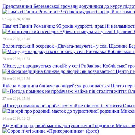
Представники Березанської громади долучилися до курсу підго
07 сер 2026, 18:00
Пам’яті Ганни Романчик: 95 років мудрості, праці й незламност
29 лип 2026, 18:40
Волонтерський осередок «Дівчата-павучата» у селі Щасливе Бе
28 лип 2026, 16:28
Місце, де народжується спокій: у селі Рибаківка Коблівської г
28 лип 2026, 13:56
Якісна медицина ближче до людей: як розвивається Центр перв
27 лип 2026, 15:40
«Погода помилок не пробачає»: майже пів століття життя Ольги
14 лип 2026, 16:55
Від мрії про родовий маєток до туристичної родзинки Микола