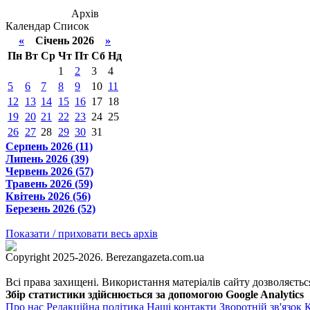
Архів
Календар
Список
«
Січень 2026
»
Пн
Вт
Ср
Чт
Пт
Сб
Нд
1
2
3
4
5
6
7
8
9
10
11
12
13
14
15
16
17
18
19
20
21
22
23
24
25
26
27
28
29
30
31
Серпень 2026 (11)
Липень 2026 (39)
Червень 2026 (57)
Травень 2026 (59)
Квітень 2026 (56)
Березень 2026 (52)
Показати / приховати весь архів
Copyright 2025-2026. Berezangazeta.com.ua
Всі права захищені. Використання матеріалів сайту дозволяєтьс
Збір статистики здійснюється за допомогою Google Analytics
Про нас
Редакційна політика
Наші контакти
Зворотній зв'язок
К