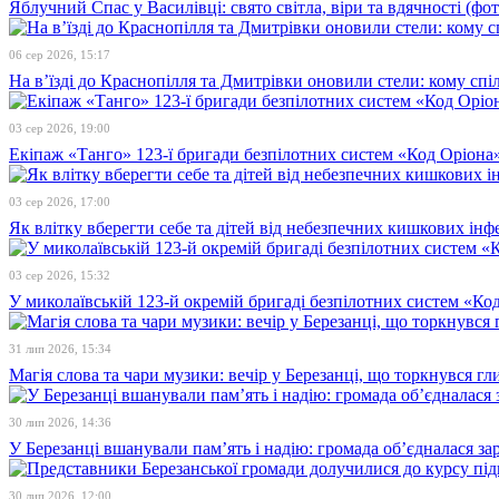
Яблучний Спас у Василівці: свято світла, віри та вдячності (фот
06 сер 2026, 15:17
На в’їзді до Краснопілля та Дмитрівки оновили стели: кому сп
03 сер 2026, 19:00
Екіпаж «Танго» 123-ї бригади безпілотних систем «Код Оріона»
03 сер 2026, 17:00
Як влітку вберегти себе та дітей від небезпечних кишкових інф
03 сер 2026, 15:32
У миколаївській 123-й окремій бригаді безпілотних систем «К
31 лип 2026, 15:34
Магія слова та чари музики: вечір у Березанці, що торкнувся гл
30 лип 2026, 14:36
У Березанці вшанували пам’ять і надію: громада об’єдналася зар
30 лип 2026, 12:00