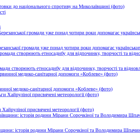
товки до національного спротиву на Миколаївщині (фото)
і
резанської громади уже понад чотири роки допомагає українськи
ромади створюють етносадибу для відпочинку, творчості та віднов
инної медико-санітарної допомоги «Коблеве» (фото)
 Хайруліної присвячені метеорології (фото)
ївщини: історія родини Мірани Сорочкіної та Володимира Шпачи