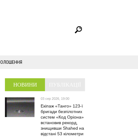
ГОЛОШЕННЯ
НОВИНИ
ПУБЛІКАЦІЇ
03 сер 2026, 19:00
Екіпаж «Танго» 123-ї
бригади безпілотних
систем «Код Оріона»
встановив рекорд,
знищивши Shahed на
відстані 53 кілометри