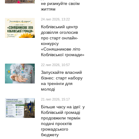
не ризикуйте своїм
життям
24 лип 2026, 13:22
Коблівський центр
дозвілля оголосив
про старт онлайн-
конкурсу
«Соняшникове літо
Коблівської громади»
22 лип 2026, 10:57
Запускайте власний
бізнес: старт набору
на тренінги для
молоді
21 лип 2026, 15:17
Більше часу на ідеї: у
Коблівській громаді
продовжили термін
подачі проєктів
громадського
бюджету