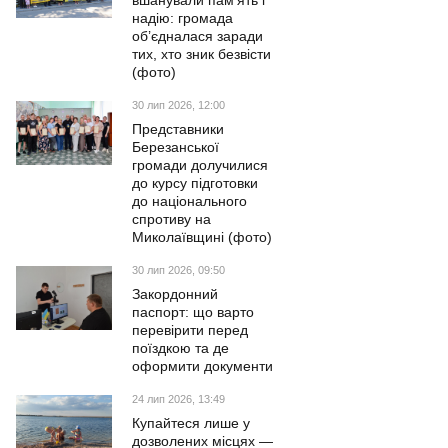
вшанували пам’ять і
надію: громада
об’єдналася заради
тих, хто зник безвісти
(фото)
30 лип 2026, 12:00
Представники
Березанської
громади долучилися
до курсу підготовки
до національного
спротиву на
Миколаївщині (фото)
30 лип 2026, 09:50
Закордонний
паспорт: що варто
перевірити перед
поїздкою та де
оформити документи
24 лип 2026, 13:49
Купайтеся лише у
дозволених місцях —