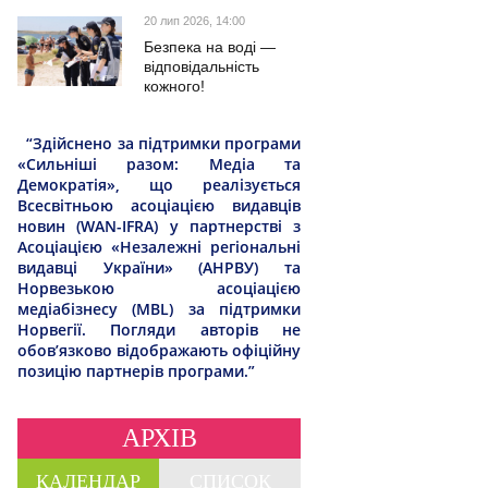
20 лип 2026, 14:00
Безпека на воді —
відповідальність
кожного!
“Здійснено за підтримки програми
«Сильніші разом: Медіа та
Демократія», що реалізується
Всесвітньою асоціацією видавців
новин (WAN-IFRA) у партнерстві з
Асоціацією «Незалежні регіональні
видавці України» (АНРВУ) та
Норвезькою асоціацією
медіабізнесу (MBL) за підтримки
Норвегії. Погляди авторів не
обов’язково відображають офіційну
позицію партнерів програми.”
АРХІВ
КАЛЕНДАР
СПИСОК