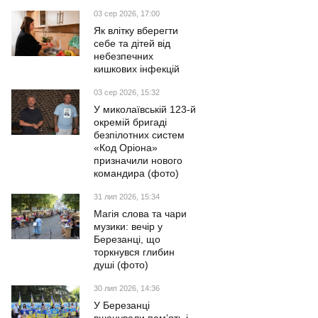
03 сер 2026, 17:00
Як влітку вберегти
себе та дітей від
небезпечних
кишкових інфекцій
03 сер 2026, 15:32
У миколаївській 123-й
окремій бригаді
безпілотних систем
«Код Оріона»
призначили нового
командира (фото)
31 лип 2026, 15:34
Магія слова та чари
музики: вечір у
Березанці, що
торкнувся глибин
душі (фото)
30 лип 2026, 14:36
У Березанці