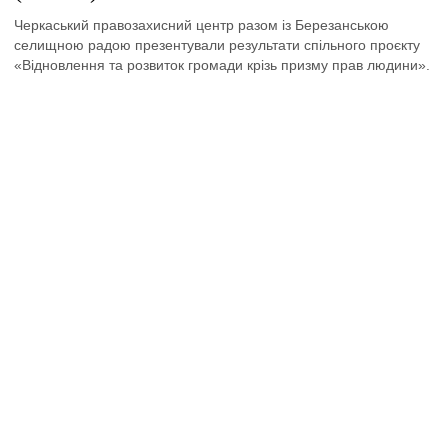
Черкаський правозахисний центр разом із Березанською
селищною радою презентували результати спільного проєкту
«Відновлення та розвиток громади крізь призму прав людини».