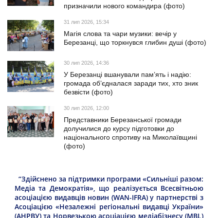
призначили нового командира (фото)
31 лип 2026, 15:34
Магія слова та чари музики: вечір у
Березанці, що торкнувся глибин душі (фото)
30 лип 2026, 14:36
У Березанці вшанували пам’ять і надію:
громада об’єдналася заради тих, хто зник
безвісти (фото)
30 лип 2026, 12:00
Представники Березанської громади
долучилися до курсу підготовки до
національного спротиву на Миколаївщині
(фото)
“Здійснено за підтримки програми «Сильніші разом:
Медіа та Демократія», що реалізується Всесвітньою
асоціацією видавців новин (WAN-IFRA) у партнерстві з
Асоціацією «Незалежні регіональні видавці України»
(АНРВУ) та Норвезькою асоціацією медіабізнесу (MBL)