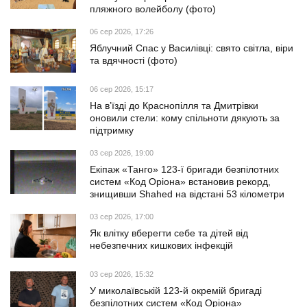
пляжного волейболу (фото)
06 сер 2026, 17:26
Яблучний Спас у Василівці: свято світла, віри
та вдячності (фото)
06 сер 2026, 15:17
На в’їзді до Краснопілля та Дмитрівки
оновили стели: кому спільноти дякують за
підтримку
03 сер 2026, 19:00
Екіпаж «Танго» 123-ї бригади безпілотних
систем «Код Оріона» встановив рекорд,
знищивши Shahed на відстані 53 кілометри
03 сер 2026, 17:00
Як влітку вберегти себе та дітей від
небезпечних кишкових інфекцій
03 сер 2026, 15:32
У миколаївській 123-й окремій бригаді
безпілотних систем «Код Оріона»