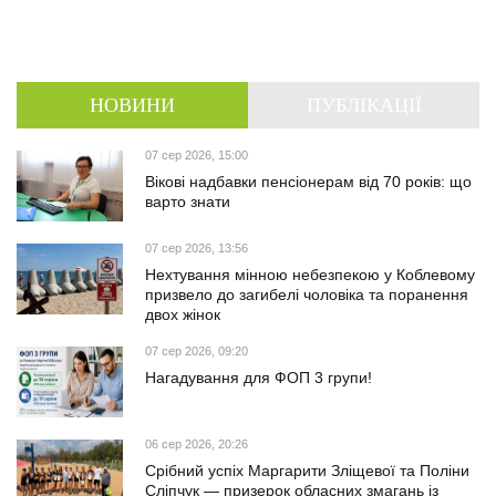
НОВИНИ
ПУБЛІКАЦІЇ
07 сер 2026, 15:00
Вікові надбавки пенсіонерам від 70 років: що
варто знати
07 сер 2026, 13:56
Нехтування мінною небезпекою у Коблевому
призвело до загибелі чоловіка та поранення
двох жінок
07 сер 2026, 09:20
Нагадування для ФОП 3 групи!
06 сер 2026, 20:26
Срібний успіх Маргарити Зліщевої та Поліни
Сліпчук — призерок обласних змагань із