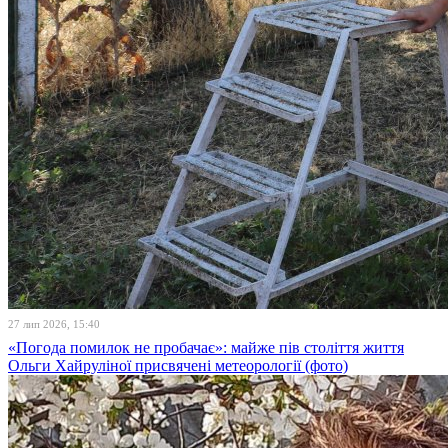
27 лип 2026, 15:40
«Погода помилок не пробачає»: майже пів століття життя
Ольги Хайруліної присвячені метеорології (фото)