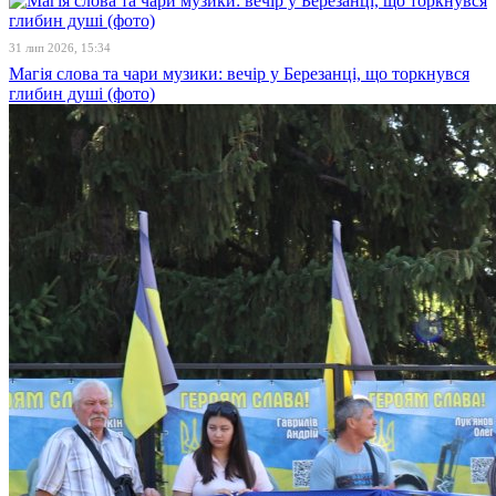
31 лип 2026, 15:34
Магія слова та чари музики: вечір у Березанці, що торкнувся
глибин душі (фото)