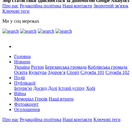
Збір статистики здійснюється за допомогою Google Analytics
Про нас
Редакційна політика
Наші контакти
Зворотній зв'язок
Ключові теги
Ми у соц мережах
Головна
Новини
Україна
Регіон
Березанська громада
Коблівська громада
Освіта
Культура
Здоров’я
Спорт
Служба 101
Служба 102
Події
Публікації
Інтерв’ю
Досвід
Долі
Історії успіху
Хобі
Війна
Меморіал Героїв
Наші втрати
Фотоакцент
Оголошення
Про нас
Редакційна політика
Наші контакти
Ключові теги