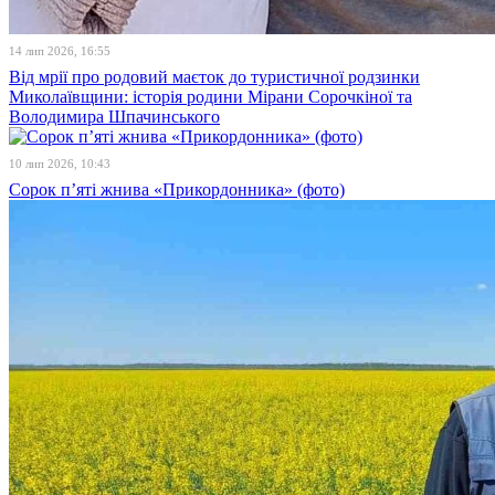
14 лип 2026, 16:55
Від мрії про родовий маєток до туристичної родзинки
Миколаївщини: історія родини Мірани Сорочкіної та
Володимира Шпачинського
10 лип 2026, 10:43
Сорок п’яті жнива «Прикордонника» (фото)