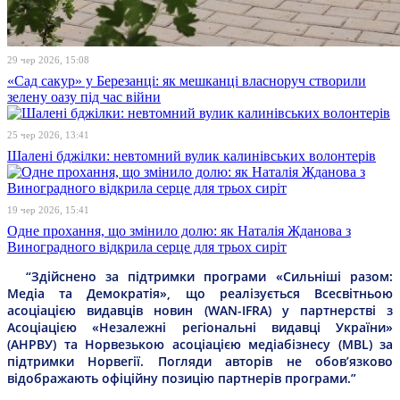
29 чер 2026, 15:08
«Сад сакур» у Березанці: як мешканці власноруч створили
зелену оазу під час війни
25 чер 2026, 13:41
Шалені бджілки: невтомний вулик калинівських волонтерів
19 чер 2026, 15:41
Одне прохання, що змінило долю: як Наталія Жданова з
Виноградного відкрила серце для трьох сиріт
“Здійснено за підтримки програми «Сильніші разом:
Медіа та Демократія», що реалізується Всесвітньою
асоціацією видавців новин (WAN-IFRA) у партнерстві з
Асоціацією «Незалежні регіональні видавці України»
(АНРВУ) та Норвезькою асоціацією медіабізнесу (MBL) за
підтримки Норвегії. Погляди авторів не обов’язково
відображають офіційну позицію партнерів програми.”