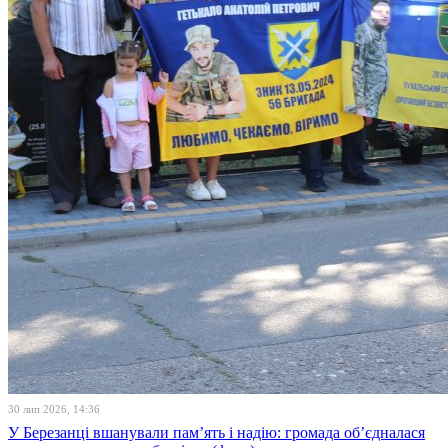
30 лип 2026, 14:36
У Березанці вшанували пам’ять і надію: громада об’єдналася