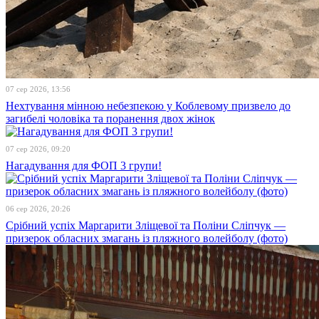
07 сер 2026, 13:56
Нехтування мінною небезпекою у Коблевому призвело до
загибелі чоловіка та поранення двох жінок
07 сер 2026, 09:20
Нагадування для ФОП 3 групи!
06 сер 2026, 20:26
Срібний успіх Маргарити Зліщевої та Поліни Сліпчук —
призерок обласних змагань із пляжного волейболу (фото)