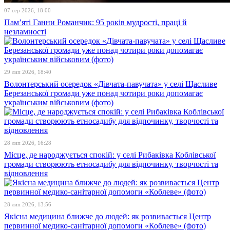
07 сер 2026, 18:00
Пам’яті Ганни Романчик: 95 років мудрості, праці й
незламності
29 лип 2026, 18:40
Волонтерський осередок «Дівчата-павучата» у селі Щасливе
Березанської громади уже понад чотири роки допомагає
українським військовим (фото)
28 лип 2026, 16:28
Місце, де народжується спокій: у селі Рибаківка Коблівської
громади створюють етносадибу для відпочинку, творчості та
відновлення
28 лип 2026, 13:56
Якісна медицина ближче до людей: як розвивається Центр
первинної медико-санітарної допомоги «Коблеве» (фото)