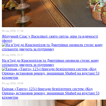
06 сер 2026, 17:26
Яблучний Спас у Василівці: свято світла, віри та вдячності
(фото)
06 сер 2026, 15:17
На в’їзді до Краснопілля та Дмитрівки оновили стели: кому
спільноти дякують за підтримку
03 сер 2026, 19:00
Екіпаж «Танго» 123-ї бригади безпілотних систем «Код
Оріона» встановив рекорд, знищивши Shahed на відстані 53
кілометри