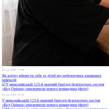
03 сер 2026, 17:00
Як влітку вберегти себе та дітей від небезпечних кишкових
інфекцій
03 сер 2026, 15:32
У миколаївській 123-й окремій бригаді безпілотних систем
«Код Оріона» призначили нового командира (фото)