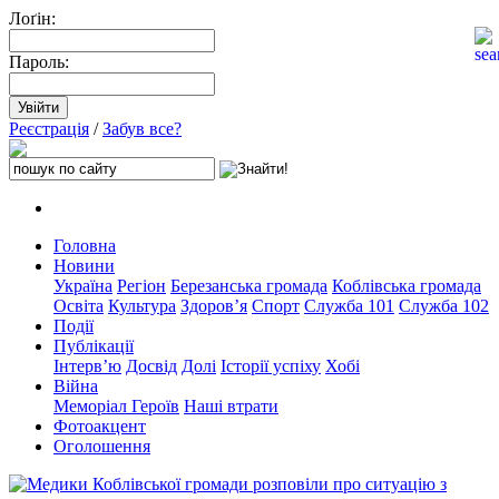
Лоґін:
Пароль:
Реєстрація
/
Забув все?
Головна
Новини
Україна
Регіон
Березанська громада
Коблівська громада
Освіта
Культура
Здоров’я
Спорт
Служба 101
Служба 102
Події
Публікації
Інтерв’ю
Досвід
Долі
Історії успіху
Хобі
Війна
Меморіал Героїв
Наші втрати
Фотоакцент
Оголошення