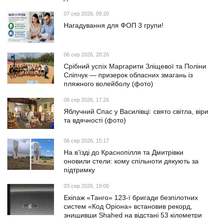
07 сер 2026, 09:20
Нагадування для ФОП 3 групи!
06 сер 2026, 20:26
Срібний успіх Маргарити Зліщевої та Поліни
Сліпчук — призерок обласних змагань із
пляжного волейболу (фото)
06 сер 2026, 17:26
Яблучний Спас у Василівці: свято світла, віри
та вдячності (фото)
06 сер 2026, 15:17
На в’їзді до Краснопілля та Дмитрівки
оновили стели: кому спільноти дякують за
підтримку
03 сер 2026, 19:00
Екіпаж «Танго» 123-ї бригади безпілотних
систем «Код Оріона» встановив рекорд,
знищивши Shahed на відстані 53 кілометри