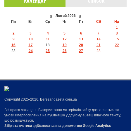
КАЛЕНДАР
СПИСОК
«
Лютий 2026
»
Пн
Вт
Ср
Чт
Пт
Сб
Нд
1
2
3
4
5
6
7
8
9
10
11
12
13
14
15
16
17
18
19
20
21
22
23
24
25
26
27
28
Copyright 2025-2026. Berezangazeta.com.ua
Всі права захищені. Використання матеріалів сайту дозволяється за
умови гіперпосилання на публікацію у другому абзаці власного тексту,
що розміщується.
Збір статистики здійснюється за допомогою Google Analytics