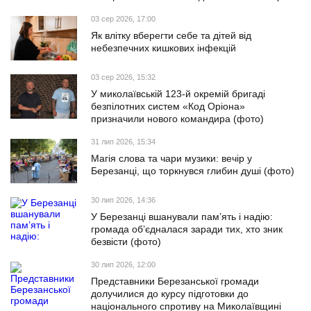
03 сер 2026, 17:00
Як влітку вберегти себе та дітей від
небезпечних кишкових інфекцій
03 сер 2026, 15:32
У миколаївській 123-й окремій бригаді
безпілотних систем «Код Оріона»
призначили нового командира (фото)
31 лип 2026, 15:34
Магія слова та чари музики: вечір у
Березанці, що торкнувся глибин душі (фото)
30 лип 2026, 14:36
У Березанці вшанували пам’ять і надію:
громада об’єдналася заради тих, хто зник
безвісти (фото)
30 лип 2026, 12:00
Представники Березанської громади
долучилися до курсу підготовки до
національного спротиву на Миколаївщині