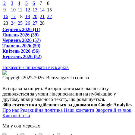
2
3
4
5
6
7
8
9
10
11
12
13
14
15
16
17
18
19
20
21
22
23
24
25
26
27
28
Серпень 2026 (11)
Липень 2026 (39)
Червень 2026 (57)
Травень 2026 (59)
Квітень 2026 (56)
Березень 2026 (52)
Показати / приховати весь архів
Copyright 2025-2026. Berezangazeta.com.ua
Всі права захищені. Використання матеріалів сайту
дозволяється за умови гіперпосилання на публікацію у
другому абзаці власного тексту, що розміщується.
Збір статистики здійснюється за допомогою Google Analytics
Про нас
Редакційна політика
Наші контакти
Зворотній зв'язок
Ключові теги
Ми у соц мережах