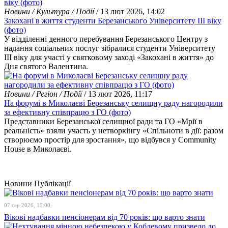
Новини / Культура / Події
/ 13 лют 2026, 14:02
Закохані в життя студенти Березанського Університету ІІІ віку
(фото)
У відділенні денного перебування Березанського Центру з
надання соціальних послуг зібралися студенти Університету
ІІІ віку для участі у святковому заході «Закохані в життя» до
Дня святого Валентина.
Новини / Регіон / Події
/ 13 лют 2026, 11:17
На форумі в Миколаєві Березанську селищну раду нагородили
за ефективну співпрацю з ГО (фото)
Представники Березанської селищної ради та ГО «Мрії в
реальність» взяли участь у нетворкінгу «Спільноти в дії: разом
створюємо простір для зростання», що відбувся у Community
House в Миколаєві.
Новини
Публікації
07 сер 2026, 15:00
Вікові надбавки пенсіонерам від 70 років: що варто знати