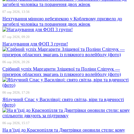
07 сер 2026, 13:56
Нехтування мінною небезпекою у Коблевому призвело до
загибелі чоловіка та поранення двох жінок
07 сер 2026, 09:20
Нагадування для ФОП 3 групи!
06 сер 2026, 20:26
Срібний успіх Маргарити Зліщевої та Поліни Сліпчук —
призерок обласних змагань із пляжного волейболу (фото)
06 сер 2026, 17:26
Яблучний Спас у Василівці: свято світла, віри та вдячності
(фото)
06 сер 2026, 15:17
На в’їзді до Краснопілля та Дмитрівки оновили стели: кому