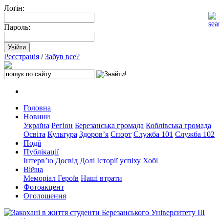
Лоґін:
Пароль:
Реєстрація
/
Забув все?
Головна
Новини
Україна
Регіон
Березанська громада
Коблівська громада
Освіта
Культура
Здоров’я
Спорт
Служба 101
Служба 102
Події
Публікації
Інтерв’ю
Досвід
Долі
Історії успіху
Хобі
Війна
Меморіал Героїв
Наші втрати
Фотоакцент
Оголошення