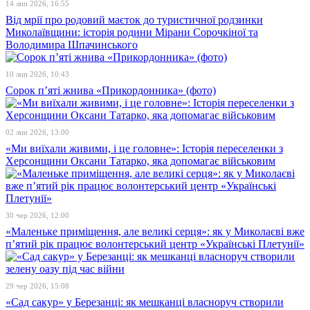
14 лип 2026, 16:55
Від мрії про родовий маєток до туристичної родзинки
Миколаївщини: історія родини Мірани Сорочкіної та
Володимира Шпачинського
10 лип 2026, 10:43
Сорок п’яті жнива «Прикордонника» (фото)
02 лип 2026, 13:00
«Ми виїхали живими, і це головне»: Історія переселенки з
Херсонщини Оксани Татарко, яка допомагає військовим
30 чер 2026, 12:00
«Маленьке приміщення, але великі серця»: як у Миколаєві вже
п’ятий рік працює волонтерський центр «Українські Плетунії»
29 чер 2026, 15:08
«Сад сакур» у Березанці: як мешканці власноруч створили