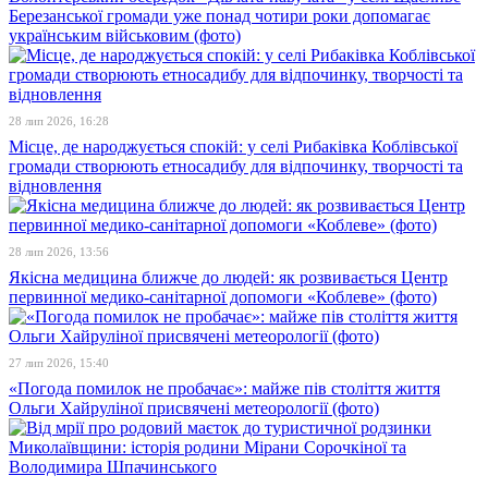
Березанської громади уже понад чотири роки допомагає
українським військовим (фото)
28 лип 2026, 16:28
Місце, де народжується спокій: у селі Рибаківка Коблівської
громади створюють етносадибу для відпочинку, творчості та
відновлення
28 лип 2026, 13:56
Якісна медицина ближче до людей: як розвивається Центр
первинної медико-санітарної допомоги «Коблеве» (фото)
27 лип 2026, 15:40
«Погода помилок не пробачає»: майже пів століття життя
Ольги Хайруліної присвячені метеорології (фото)