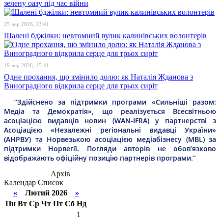
зелену оазу під час війни
25 чер 2026, 13:41
Шалені бджілки: невтомний вулик калинівських волонтерів
19 чер 2026, 15:41
Одне прохання, що змінило долю: як Наталія Жданова з
Виноградного відкрила серце для трьох сиріт
“Здійснено за підтримки програми «Сильніші разом:
Медіа та Демократія», що реалізується Всесвітньою
асоціацією видавців новин (WAN-IFRA) у партнерстві з
Асоціацією «Незалежні регіональні видавці України»
(АНРВУ) та Норвезькою асоціацією медіабізнесу (MBL) за
підтримки Норвегії. Погляди авторів не обов’язково
відображають офіційну позицію партнерів програми.”
Архів
Календар
Список
«
Лютий 2026
»
Пн
Вт
Ср
Чт
Пт
Сб
Нд
1