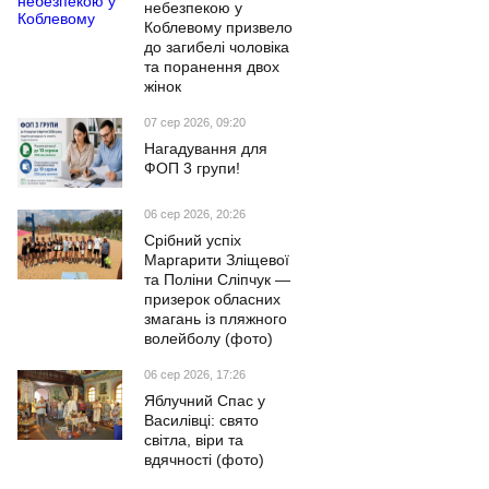
небезпекою у
Коблевому призвело
до загибелі чоловіка
та поранення двох
жінок
07 сер 2026, 09:20
Нагадування для
ФОП 3 групи!
06 сер 2026, 20:26
Срібний успіх
Маргарити Зліщевої
та Поліни Сліпчук —
призерок обласних
змагань із пляжного
волейболу (фото)
06 сер 2026, 17:26
Яблучний Спас у
Василівці: свято
світла, віри та
вдячності (фото)