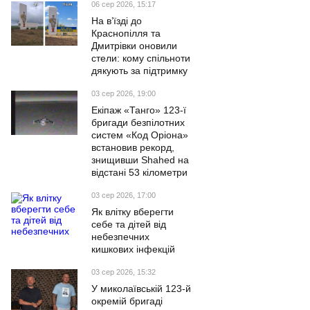
06 сер 2026, 15:17
На в’їзді до
Краснопілля та
Дмитрівки оновили
стели: кому спільноти
дякують за підтримку
03 сер 2026, 19:00
Екіпаж «Танго» 123-ї
бригади безпілотних
систем «Код Оріона»
встановив рекорд,
знищивши Shahed на
відстані 53 кілометри
03 сер 2026, 17:00
Як влітку вберегти
себе та дітей від
небезпечних
кишкових інфекцій
03 сер 2026, 15:32
У миколаївській 123-й
окремій бригаді