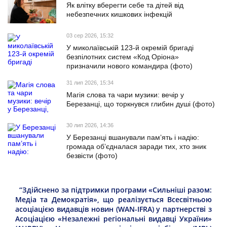
Як влітку вберегти себе та дітей від
небезпечних кишкових інфекцій
03 сер 2026, 15:32
У миколаївській 123-й окремій бригаді
безпілотних систем «Код Оріона»
призначили нового командира (фото)
31 лип 2026, 15:34
Магія слова та чари музики: вечір у
Березанці, що торкнувся глибин душі (фото)
30 лип 2026, 14:36
У Березанці вшанували пам’ять і надію:
громада об’єдналася заради тих, хто зник
безвісти (фото)
“Здійснено за підтримки програми «Сильніші разом:
Медіа та Демократія», що реалізується Всесвітньою
асоціацією видавців новин (WAN-IFRA) у партнерстві з
Асоціацією «Незалежні регіональні видавці України»