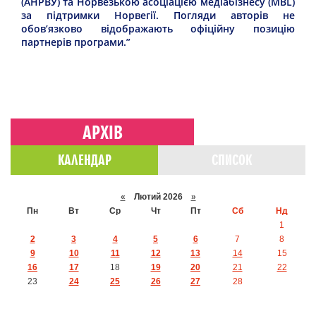
(АНРВУ) та Норвезькою асоціацією медіабізнесу (MBL)
за підтримки Норвегії. Погляди авторів не
обов’язково відображають офіційну позицію
партнерів програми.”
АРХІВ
КАЛЕНДАР
СПИСОК
«
Лютий 2026
»
Пн
Вт
Ср
Чт
Пт
Сб
Нд
1
2
3
4
5
6
7
8
9
10
11
12
13
14
15
16
17
18
19
20
21
22
23
24
25
26
27
28