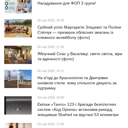
Нагадування для ФОП 3 групи!
06 сер 2026, 20:26
Срібний успіх Маргарити Зліщевої та Поліни
Сліпчук — призерок обласних змагань із
пляжного волейболу (фото)
06 сер 2026, 17:26
Яблучний Спас у Василівці: свято світла, віри
та вдячності (фото)
06 сер 2026, 15:17
На в’їзді до Краснопілля та Дмитрівки
оновили стели: кому спільноти дякують за
підтримку
03 сер 2026, 19:00
Екіпаж «Танго» 123-ї бригади безпілотних
систем «Код Оріона» встановив рекорд,
знищивши Shahed на відстані 53 кілометри
03 сер 2026, 17:00