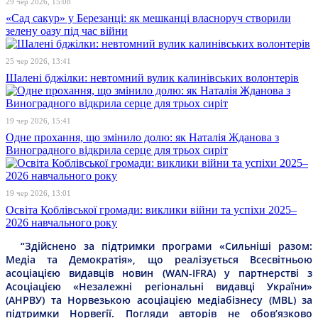
29 чер 2026, 15:08
«Сад сакур» у Березанці: як мешканці власноруч створили
зелену оазу під час війни
25 чер 2026, 13:41
Шалені бджілки: невтомний вулик калинівських волонтерів
19 чер 2026, 15:41
Одне прохання, що змінило долю: як Наталія Жданова з
Виноградного відкрила серце для трьох сиріт
19 чер 2026, 13:01
Освіта Коблівської громади: виклики війни та успіхи 2025–
2026 навчального року
“Здійснено за підтримки програми «Сильніші разом:
Медіа та Демократія», що реалізується Всесвітньою
асоціацією видавців новин (WAN-IFRA) у партнерстві з
Асоціацією «Незалежні регіональні видавці України»
(АНРВУ) та Норвезькою асоціацією медіабізнесу (MBL) за
підтримки Норвегії. Погляди авторів не обов’язково