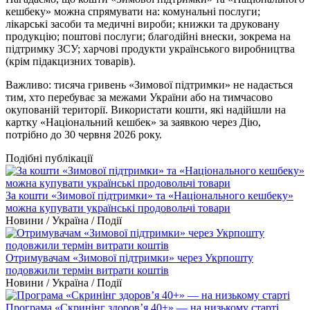
кешбеку» можна спрямувати на: комунальні послуги;
лікарські засоби та медичні вироби; книжки та друковану
продукцію; поштові послуги; благодійні внески, зокрема на
підтримку ЗСУ; харчові продукти українського виробництва
(крім підакцизних товарів).
Важливо: тисяча гривень «Зимової підтримки» не надається
тим, хто перебуває за межами України або на тимчасово
окупованій території. Використати кошти, які надійшли на
картку «Національний кешбек» за заявкою через Дію,
потрібно до 30 червня 2026 року.
Подібні публікації
За кошти «Зимової підтримки» та «Національного кешбеку»
можна купувати українські продовольчі товари
Новини / Україна / Події
Отримувачам «Зимової підтримки» через Укрпошту
подовжили термін витрати коштів
Новини / Україна / Події
Програма «Скринінг здоров’я 40+» — на низькому старті