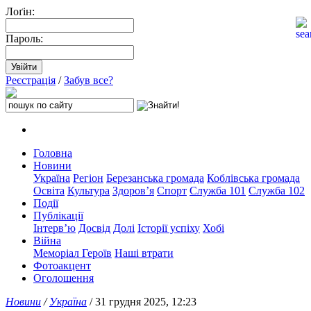
Лоґін:
Пароль:
Реєстрація
/
Забув все?
Головна
Новини
Україна
Регіон
Березанська громада
Коблівська громада
Освіта
Культура
Здоров’я
Спорт
Служба 101
Служба 102
Події
Публікації
Інтерв’ю
Досвід
Долі
Історії успіху
Хобі
Війна
Меморіал Героїв
Наші втрати
Фотоакцент
Оголошення
Новини
/
Україна
/ 31 грудня 2025, 12:23