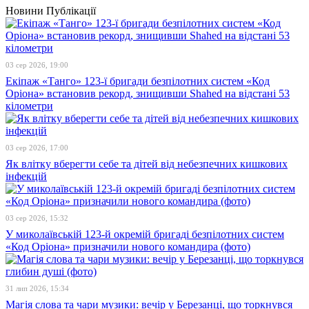
Новини
Публікації
03 сер 2026, 19:00
Екіпаж «Танго» 123-ї бригади безпілотних систем «Код
Оріона» встановив рекорд, знищивши Shahed на відстані 53
кілометри
03 сер 2026, 17:00
Як влітку вберегти себе та дітей від небезпечних кишкових
інфекцій
03 сер 2026, 15:32
У миколаївській 123-й окремій бригаді безпілотних систем
«Код Оріона» призначили нового командира (фото)
31 лип 2026, 15:34
Магія слова та чари музики: вечір у Березанці, що торкнувся