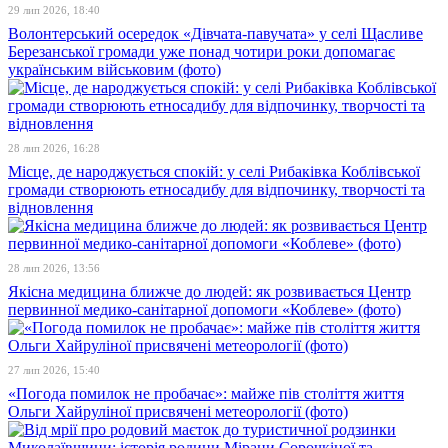
29 лип 2026, 18:40
Волонтерський осередок «Дівчата-павучата» у селі Щасливе
Березанської громади уже понад чотири роки допомагає
українським військовим (фото)
28 лип 2026, 16:28
Місце, де народжується спокій: у селі Рибаківка Коблівської
громади створюють етносадибу для відпочинку, творчості та
відновлення
28 лип 2026, 13:56
Якісна медицина ближче до людей: як розвивається Центр
первинної медико-санітарної допомоги «Коблеве» (фото)
27 лип 2026, 15:40
«Погода помилок не пробачає»: майже пів століття життя
Ольги Хайруліної присвячені метеорології (фото)