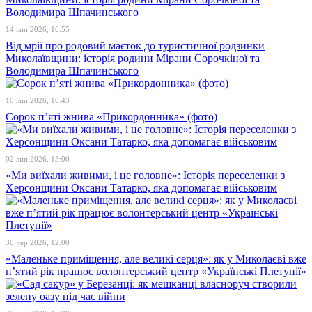
14 лип 2026, 16:55
Від мрії про родовий маєток до туристичної родзинки
Миколаївщини: історія родини Мірани Сорочкіної та
Володимира Шпачинського
10 лип 2026, 10:43
Сорок п’яті жнива «Прикордонника» (фото)
02 лип 2026, 13:00
«Ми виїхали живими, і це головне»: Історія переселенки з
Херсонщини Оксани Татарко, яка допомагає військовим
30 чер 2026, 12:00
«Маленьке приміщення, але великі серця»: як у Миколаєві вже
п’ятий рік працює волонтерський центр «Українські Плетунії»