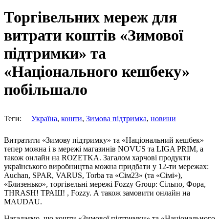
Торгівельних мереж для
витрати коштів «Зимової
підтримки» та
«Національного кешбеку»
побільшало
Теги:
Україна
,
кошти
,
Зимова підтримка
,
новини
Витратити «Зимову підтримку» та «Національний кешбек»
тепер можна і в мережі магазинів NOVUS та LIGA PRIM, а
також онлайн на ROZETKA. Загалом харчові продукти
українського виробництва можна придбати у 12-ти мережах:
Auchan, SPAR, VARUS, Torba та «Сім23» (та «Сімі»),
«Близенько», торгівельні мережі Fozzy Group: Сільпо, Фора,
THRASH! ТРАШ! , Fozzy. А також замовити онлайн на
MAUDAU.
Нагадаємо, що кошти «Зимової підтримки» та «Національного