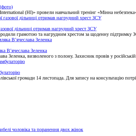
 (фото)
nternational (HI)» провели навчальний тренінг «Мінна небезпека»
 газової дільниці отримав нагрудний хрест ЗСУ
городили грамотою та нагрудним хрестом за щоденну підтримку З
ляка В’ячеслава Зеленка
ава Зеленка, визволеного з полону. Захисник провів у російській
мбулаторію
вської громади 14 листопада. Для запису на консультацію потріб