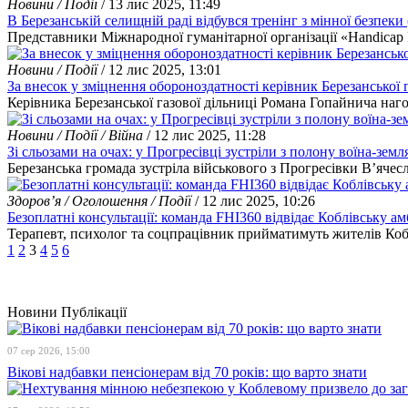
Новини / Події
/ 13 лис 2025, 11:49
В Березанській селищній раді відбувся тренінг з мінної безпеки
Представники Міжнародної гуманітарної організації «Handicap I
Новини / Події
/ 12 лис 2025, 13:01
За внесок у зміцнення обороноздатності керівник Березанської
Керівника Березанської газової дільниці Романа Гопайнича на
Новини / Події / Війна
/ 12 лис 2025, 11:28
Зі сльозами на очах: у Прогресівці зустріли з полону воїна-зем
Березанська громада зустріла військового з Прогресівки В’ячесл
Здоров’я / Оголошення / Події
/ 12 лис 2025, 10:26
Безоплатні консультації: команда FHI360 відвідає Коблівську а
Терапевт, психолог та соцпрацівник прийматимуть жителів Коблі
1
2
3
4
5
6
Новини
Публікації
07 сер 2026, 15:00
Вікові надбавки пенсіонерам від 70 років: що варто знати