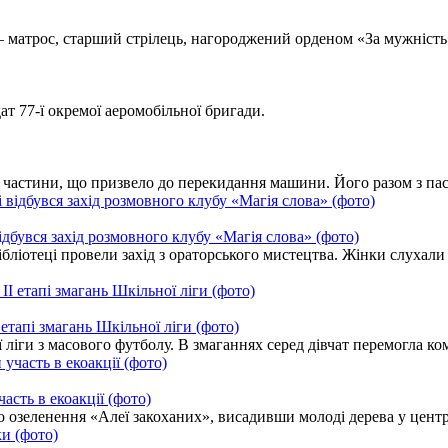
 матрос, старший стрілець, нагороджений орденом «За мужність» 
т 77-ї окремої аеромобільної бригади.
ої частини, що призвело до перекидання машини. Його разом з п
ідбувся захід розмовного клубу «Магія слова» (фото)
ібліотеці провели захід з ораторського мистецтва. Жінки слуха
етапі змагань Шкільної ліги (фото)
 ліги з масового футболу. В змаганнях серед дівчат перемогла ко
асть в екоакції (фото)
о озеленення «Алеї закоханих», висадивши молоді дерева у центр