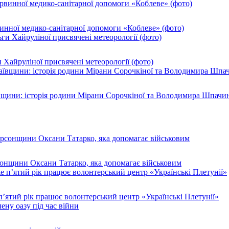
инної медико-санітарної допомоги «Коблеве» (фото)
 Хайруліної присвячені метеорології (фото)
ївщини: історія родини Мірани Сорочкіної та Володимира Шпачи
рсонщини Оксани Татарко, яка допомагає військовим
п’ятий рік працює волонтерський центр «Українські Плетунії»