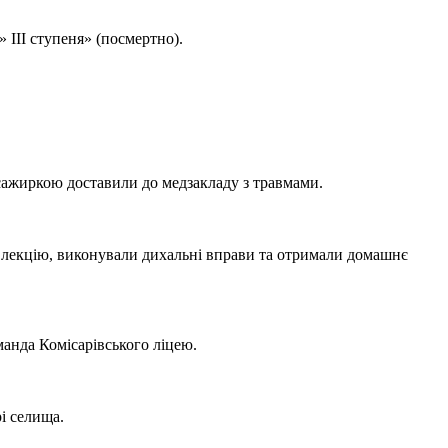
ІІІ ступеня» (посмертно).
асажиркою доставили до медзакладу з травмами.
ли лекцію, виконували дихальні вправи та отримали домашнє
манда Комісарівського ліцею.
і селища.