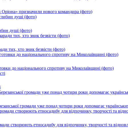
од Оріона» призначили нового командира (фото)
ибин душі (фото)
ади тих, хто зник безвісти (фото)
товки до національного спротиву на Миколаївщині (фото)
і
резанської громади уже понад чотири роки допомагає українськи
ромади створюють етносадибу для відпочинку, творчості та віднов