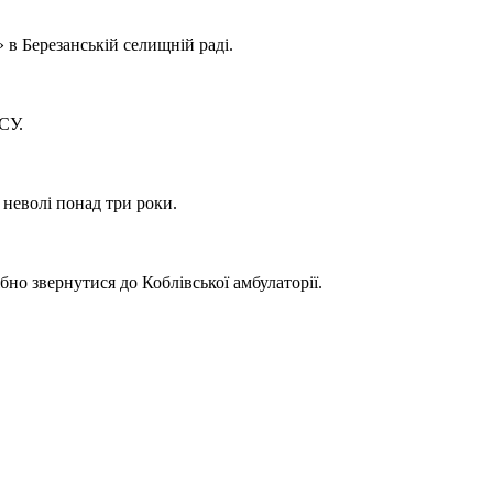
 в Березанській селищній раді.
СУ.
 неволі понад три роки.
но звернутися до Коблівської амбулаторії.