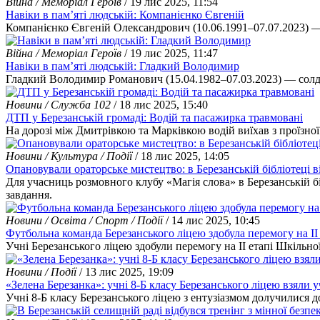
Війна / Меморіал Героїв
/ 19 лис 2025, 11:54
Навіки в пам’яті людській: Компанієнко Євгеній
Компанієнко Євгеній Олександрович (10.06.1991–07.07.2023) —
Війна / Меморіал Героїв
/ 19 лис 2025, 11:47
Навіки в пам’яті людській: Гладкий Володимир
Гладкий Володимир Романович (15.04.1982–07.03.2023) — солда
Новини / Служба 102
/ 18 лис 2025, 15:40
ДТП у Березанській громаді: Водій та пасажирка травмовані
На дорозі між Дмитрівкою та Марківкою водій виїхав з проїзн
Новини / Культура / Події
/ 18 лис 2025, 14:05
Опановували ораторське мистецтво: в Березанській бібліотеці в
Для учасниць розмовного клубу «Магія слова» в Березанській б
завдання.
Новини / Освіта / Спорт / Події
/ 14 лис 2025, 10:45
Футбольна команда Березанського ліцею здобула перемогу на ІІ 
Учні Березанського ліцею здобули перемогу на ІІ етапі Шкільної
Новини / Події
/ 13 лис 2025, 19:09
«Зелена Березанка»: учні 8-Б класу Березанського ліцею взяли уч
Учні 8-Б класу Березанського ліцею з ентузіазмом долучилися д