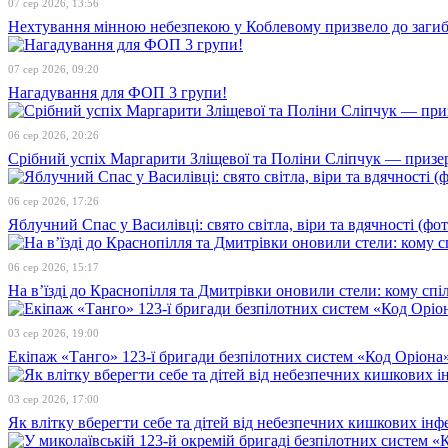
07 сер 2026, 13:56
Нехтування мінною небезпекою у Коблевому призвело до загибе
07 сер 2026, 09:20
Нагадування для ФОП 3 групи!
06 сер 2026, 20:26
Срібний успіх Маргарити Зліщевої та Поліни Сліпчук — призер
06 сер 2026, 17:26
Яблучний Спас у Василівці: свято світла, віри та вдячності (фот
06 сер 2026, 15:17
На в’їзді до Краснопілля та Дмитрівки оновили стели: кому сп
03 сер 2026, 19:00
Екіпаж «Танго» 123-ї бригади безпілотних систем «Код Оріона»
03 сер 2026, 17:00
Як влітку вберегти себе та дітей від небезпечних кишкових інф