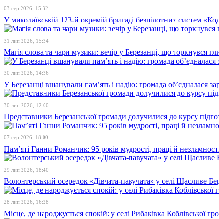
03 сер 2026, 15:32
У миколаївській 123-й окремій бригаді безпілотних систем «К
31 лип 2026, 15:34
Магія слова та чари музики: вечір у Березанці, що торкнувся гл
30 лип 2026, 14:36
У Березанці вшанували пам’ять і надію: громада об’єдналася зар
30 лип 2026, 12:00
Представники Березанської громади долучилися до курсу підго
07 сер 2026, 18:00
Пам’яті Ганни Романчик: 95 років мудрості, праці й незламност
29 лип 2026, 18:40
Волонтерський осередок «Дівчата-павучата» у селі Щасливе Бе
28 лип 2026, 16:28
Місце, де народжується спокій: у селі Рибаківка Коблівської г