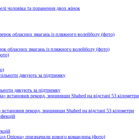
лі чоловіка та поранення двох жінок
ок обласних змагань із пляжного волейболу (фото)
о)
ільноти дякують за підтримку
 встановив рекорд, знищивши Shahed на відстані 53 кілометри
екцій