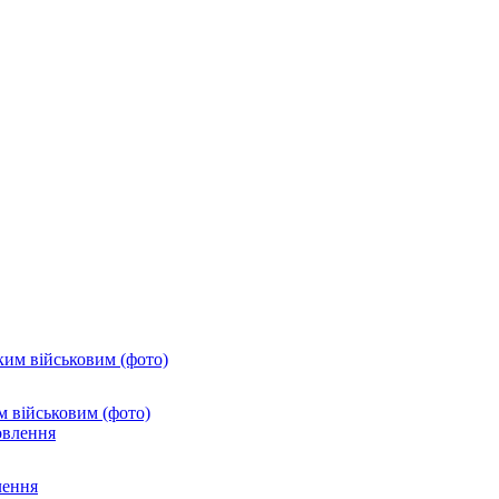
м військовим (фото)
лення