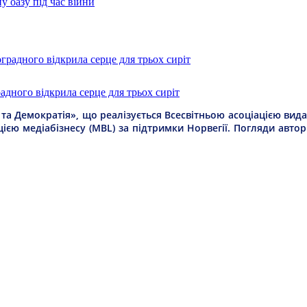
у оазу під час війни
дного відкрила серце для трьох сиріт
а Демократія», що реалізується Всесвітньою асоціацією видав
цією медіабізнесу (MBL) за підтримки Норвегії. Погляди авто