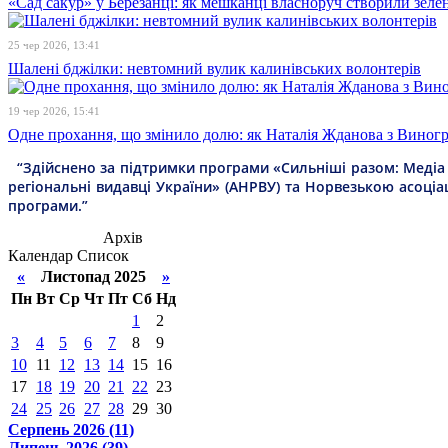
«Сад сакур» у Березанці: як мешканці власноруч створили зелен
25 чер 2026, 13:41
Шалені бджілки: невтомний вулик калинівських волонтерів
19 чер 2026, 15:41
Одне прохання, що змінило долю: як Наталія Жданова з Виногра
“Здійснено за підтримки програми «Сильніші разом: Медіа т
регіональні видавці України» (АНРВУ) та Норвезькою асоціа
програми.”
Архів
Календар
Список
«
Листопад 2025
»
Пн
Вт
Ср
Чт
Пт
Сб
Нд
1
2
3
4
5
6
7
8
9
10
11
12
13
14
15
16
17
18
19
20
21
22
23
24
25
26
27
28
29
30
Серпень 2026 (11)
Липень 2026 (39)