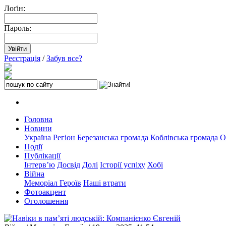
Лоґін:
Пароль:
Реєстрація
/
Забув все?
Головна
Новини
Україна
Регіон
Березанська громада
Коблівська громада
О
Події
Публікації
Інтерв’ю
Досвід
Долі
Історії успіху
Хобі
Війна
Меморіал Героїв
Наші втрати
Фотоакцент
Оголошення