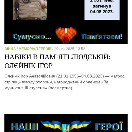
ВІЙНА / МЕМОРІАЛ ГЕРОЇВ
/ 19 лис 2025, 13:52
НАВІКИ В ПАМ’ЯТІ ЛЮДСЬКІЙ:
ОЛЄЙНІК ІГОР
Олєйнік Ігор Анатолійович (21.01.1996–04.08.2023) — матрос,
стрілець взводу охорони, нагороджений орденом «За
мужність» ІІІ ступеня» (посмертно).