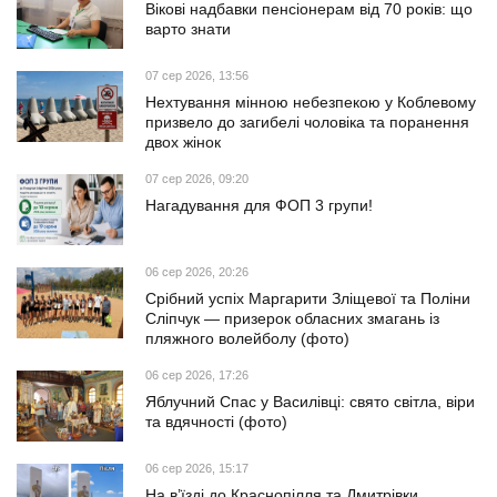
Вікові надбавки пенсіонерам від 70 років: що
варто знати
07 сер 2026, 13:56
Нехтування мінною небезпекою у Коблевому
призвело до загибелі чоловіка та поранення
двох жінок
07 сер 2026, 09:20
Нагадування для ФОП 3 групи!
06 сер 2026, 20:26
Срібний успіх Маргарити Зліщевої та Поліни
Сліпчук — призерок обласних змагань із
пляжного волейболу (фото)
06 сер 2026, 17:26
Яблучний Спас у Василівці: свято світла, віри
та вдячності (фото)
06 сер 2026, 15:17
На в’їзді до Краснопілля та Дмитрівки