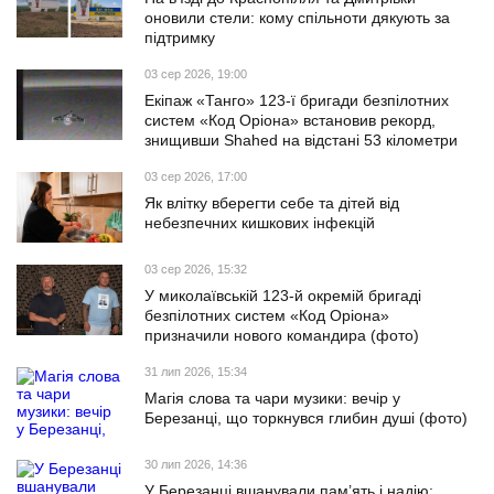
оновили стели: кому спільноти дякують за
підтримку
03 сер 2026, 19:00
Екіпаж «Танго» 123-ї бригади безпілотних
систем «Код Оріона» встановив рекорд,
знищивши Shahed на відстані 53 кілометри
03 сер 2026, 17:00
Як влітку вберегти себе та дітей від
небезпечних кишкових інфекцій
03 сер 2026, 15:32
У миколаївській 123-й окремій бригаді
безпілотних систем «Код Оріона»
призначили нового командира (фото)
31 лип 2026, 15:34
Магія слова та чари музики: вечір у
Березанці, що торкнувся глибин душі (фото)
30 лип 2026, 14:36
У Березанці вшанували пам’ять і надію: