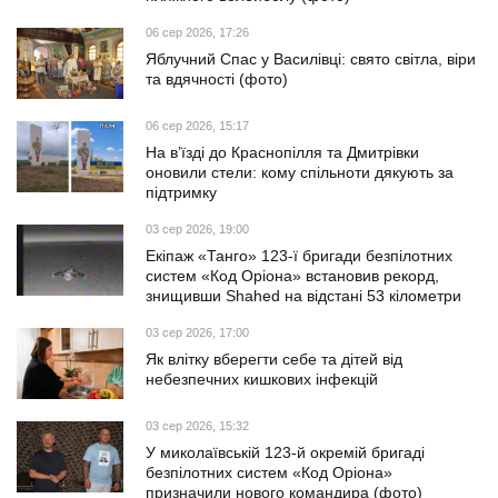
06 сер 2026, 17:26
Яблучний Спас у Василівці: свято світла, віри
та вдячності (фото)
06 сер 2026, 15:17
На в’їзді до Краснопілля та Дмитрівки
оновили стели: кому спільноти дякують за
підтримку
03 сер 2026, 19:00
Екіпаж «Танго» 123-ї бригади безпілотних
систем «Код Оріона» встановив рекорд,
знищивши Shahed на відстані 53 кілометри
03 сер 2026, 17:00
Як влітку вберегти себе та дітей від
небезпечних кишкових інфекцій
03 сер 2026, 15:32
У миколаївській 123-й окремій бригаді
безпілотних систем «Код Оріона»
призначили нового командира (фото)