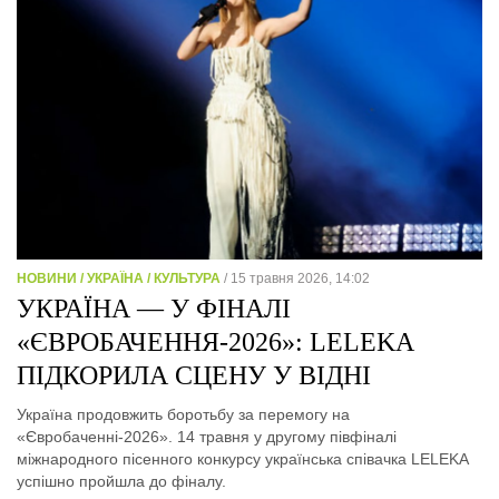
НОВИНИ / УКРАЇНА / КУЛЬТУРА
/ 15 травня 2026, 14:02
УКРАЇНА — У ФІНАЛІ
«ЄВРОБАЧЕННЯ-2026»: LELЕKA
ПІДКОРИЛА СЦЕНУ У ВІДНІ
Україна продовжить боротьбу за перемогу на
«Євробаченні-2026». 14 травня у другому півфіналі
міжнародного пісенного конкурсу українська співачка LELЕKA
успішно пройшла до фіналу.