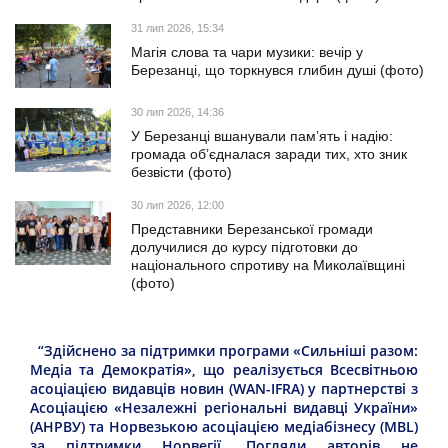
31 лип 2026, 15:34
Магія слова та чари музики: вечір у
Березанці, що торкнувся глибин душі (фото)
30 лип 2026, 14:36
У Березанці вшанували пам’ять і надію:
громада об’єдналася заради тих, хто зник
безвісти (фото)
30 лип 2026, 12:00
Представники Березанської громади
долучилися до курсу підготовки до
національного спротиву на Миколаївщині
(фото)
“Здійснено за підтримки програми «Сильніші разом:
Медіа та Демократія», що реалізується Всесвітньою
асоціацією видавців новин (WAN-IFRA) у партнерстві з
Асоціацією «Незалежні регіональні видавці України»
(АНРВУ) та Норвезькою асоціацією медіабізнесу (MBL)
за підтримки Норвегії. Погляди авторів не