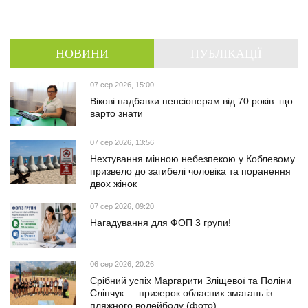
НОВИНИ
ПУБЛІКАЦІЇ
07 сер 2026, 15:00
Вікові надбавки пенсіонерам від 70 років: що
варто знати
07 сер 2026, 13:56
Нехтування мінною небезпекою у Коблевому
призвело до загибелі чоловіка та поранення
двох жінок
07 сер 2026, 09:20
Нагадування для ФОП 3 групи!
06 сер 2026, 20:26
Срібний успіх Маргарити Зліщевої та Поліни
Сліпчук — призерок обласних змагань із
пляжного волейболу (фото)