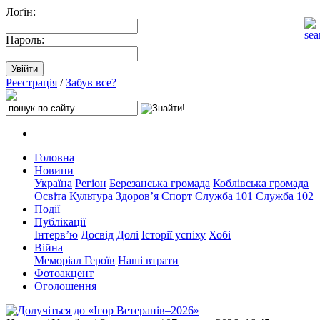
Лоґін:
Пароль:
Реєстрація
/
Забув все?
Головна
Новини
Україна
Регіон
Березанська громада
Коблівська громада
Освіта
Культура
Здоров’я
Спорт
Служба 101
Служба 102
Події
Публікації
Інтерв’ю
Досвід
Долі
Історії успіху
Хобі
Війна
Меморіал Героїв
Наші втрати
Фотоакцент
Оголошення