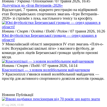
Новини / Україна / Оголошення
/ 07 травня 2026, 16:45
Долучіться до «Ігор Ветеранів–2026»
Відсьогодні, 7 травня, відкрито реєстрацію на відбірковий
етап Всеукраїнських спортивних змагань «Ігри Ветеранів–
2026» зі стрільби з лука, настільного тенісу та кросфіту.
Новини / Спорт / Освіта / Події / Регіон
/ 07 травня 2026, 16:26
Юні футболістки Березанської громади — серед кращих в
області!
У Миколаївській області завершився IV етап змагань «Пліч-о-
пліч: Всеукраїнські шкільні ліги» з масового футболу, де
команди двох ліцеїв Березанської громади здобули призові
місця.
Новини / Спорт / Події
/ 07 травня 2026, 14:14
Краснопільці — з новим волейбольним майданчиком
У Краснопіллі з’явився новий волейбольний майданчик —
простір для активного спортивного дозвілля жителів громади.
Новини
Публікації
07 сер 2026, 15:00