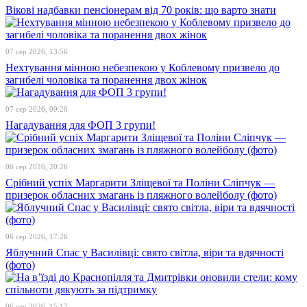
Вікові надбавки пенсіонерам від 70 років: що варто знати
07 сер 2026, 13:56
Нехтування мінною небезпекою у Коблевому призвело до
загибелі чоловіка та поранення двох жінок
07 сер 2026, 09:20
Нагадування для ФОП 3 групи!
06 сер 2026, 20:26
Срібний успіх Маргарити Зліщевої та Поліни Сліпчук —
призерок обласних змагань із пляжного волейболу (фото)
06 сер 2026, 17:26
Яблучний Спас у Василівці: свято світла, віри та вдячності
(фото)
06 сер 2026, 15:17