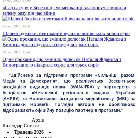
29 чер 2026, 15:08
«Сад сакур» у Березанці: як мешканці власноруч створили
зелену оазу під час війни
25 чер 2026, 13:41
Шалені бджілки: невтомний вулик калинівських волонтерів
19 чер 2026, 15:41
Одне прохання, що змінило долю: як Наталія Жданова з
Виноградного відкрила серце для трьох сиріт
“Здійснено за підтримки програми «Сильніші разом:
Медіа та Демократія», що реалізується Всесвітньою
асоціацією видавців новин (WAN-IFRA) у партнерстві з
Асоціацією «Незалежні регіональні видавці України»
(АНРВУ) та Норвезькою асоціацією медіабізнесу (MBL) за
підтримки Норвегії. Погляди авторів не обов’язково
відображають офіційну позицію партнерів програми.”
Архів
Календар
Список
«
Травень 2026
»