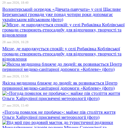
29 лип 2026, 18:40
Волонтерський осередок «Дівчата-павучата» у селі Щасливе
Березанської громади уже понад чотири роки допомагає
українським військовим (фото)
28 лип 2026, 16:28
Місце, де народжується спокій: у селі Рибаківка Коблівської
громади створюють етносадибу для відпочинку, творчості та
відновлення
28 лип 2026, 13:56
Якісна медицина ближче до людей: як розвивається Центр
первинної медико-санітарної допомоги «Коблеве» (фото)
27 лип 2026, 15:40
«Погода помилок не пробачає»: майже пів століття життя
Ольги Хайруліної присвячені метеорології (фото)