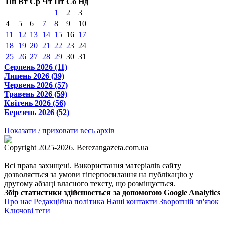
Пн
Вт
Ср
Чт
Пт
Сб
Нд
1
2
3
4
5
6
7
8
9
10
11
12
13
14
15
16
17
18
19
20
21
22
23
24
25
26
27
28
29
30
31
Серпень 2026 (11)
Липень 2026 (39)
Червень 2026 (57)
Травень 2026 (59)
Квітень 2026 (56)
Березень 2026 (52)
Показати / приховати весь архів
Copyright 2025-2026. Berezangazeta.com.ua
Всі права захищені. Використання матеріалів сайту
дозволяється за умови гіперпосилання на публікацію у
другому абзаці власного тексту, що розміщується.
Збір статистики здійснюється за допомогою Google Analytics
Про нас
Редакційна політика
Наші контакти
Зворотній зв'язок
Ключові теги