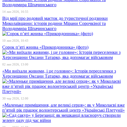
14 лип 2026, 16:55
Від мрії про родовий маєток до туристичної родзинки
Миколаївщини: історія родини Мірани Сорочкіної та
Володимира Шпачинського
10 лип 2026, 10:43
Сорок п’яті жнива «Прикордонника» (фото)
02 лип 2026, 13:00
«Ми виїхали живими, і це головне»: Історія переселенки з
Херсонщини Оксани Татарко, яка допомагає військовим
30 чер 2026, 12:00
«Маленьке приміщення, але великі серця»: як у Миколаєві вже
п’ятий рік працює волонтерський центр «Українські Плетунії»