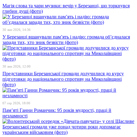
Магія слова та чари музики: вечір у Березанці, що торкнувся
глибин душі (фото)
30 лип 2026, 14:36
У Березанці вшанували пам’ять і надію: громада об’єдналася
заради тих, хто зник безвісти (фото)
30 лип 2026, 12:00
Представники Березанської громади долучилися до курсу
підготовки до національного спротиву на Миколаївщині
(фото)
07 сер 2026, 18:00
Пам’яті Ганни Романчик: 95 років мудрості, праці й
незламності