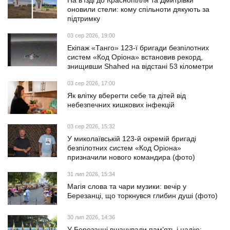
На в’їзді до Краснопілля та Дмитрівки
оновили стели: кому спільноти дякують за
підтримку
03 сер 2026, 19:00
Екіпаж «Танго» 123-ї бригади безпілотних
систем «Код Оріона» встановив рекорд,
знищивши Shahed на відстані 53 кілометри
03 сер 2026, 17:00
Як влітку вберегти себе та дітей від
небезпечних кишкових інфекцій
03 сер 2026, 15:32
У миколаївській 123-й окремій бригаді
безпілотних систем «Код Оріона»
призначили нового командира (фото)
31 лип 2026, 15:34
Магія слова та чари музики: вечір у
Березанці, що торкнувся глибин душі (фото)
30 лип 2026, 14:36
У Березанці вшанували пам’ять і надію: