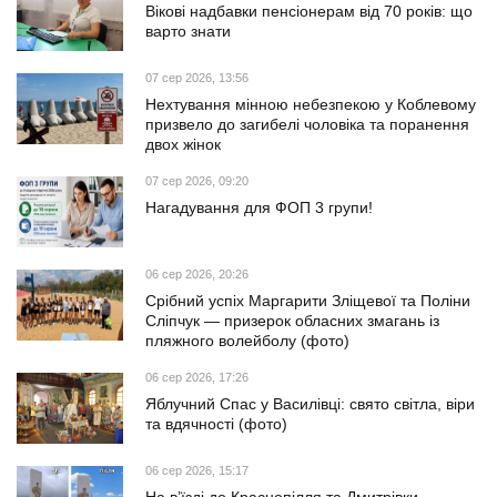
Вікові надбавки пенсіонерам від 70 років: що
варто знати
07 сер 2026, 13:56
Нехтування мінною небезпекою у Коблевому
призвело до загибелі чоловіка та поранення
двох жінок
07 сер 2026, 09:20
Нагадування для ФОП 3 групи!
06 сер 2026, 20:26
Срібний успіх Маргарити Зліщевої та Поліни
Сліпчук — призерок обласних змагань із
пляжного волейболу (фото)
06 сер 2026, 17:26
Яблучний Спас у Василівці: свято світла, віри
та вдячності (фото)
06 сер 2026, 15:17