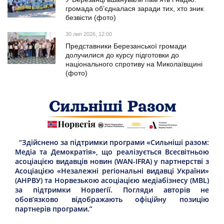
громада об’єдналася заради тих, хто зник
безвісти (фото)
30 лип 2026, 12:00
Представники Березанської громади
долучилися до курсу підготовки до
національного спротиву на Миколаївщині
(фото)
“Здійснено за підтримки програми «Сильніші разом:
Медіа та Демократія», що реалізується Всесвітньою
асоціацією видавців новин (WAN-IFRA) у партнерстві з
Асоціацією «Незалежні регіональні видавці України»
(АНРВУ) та Норвезькою асоціацією медіабізнесу (MBL)
за підтримки Норвегії. Погляди авторів не
обов’язково відображають офіційну позицію
партнерів програми.”