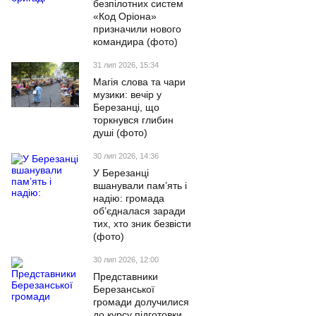
безпілотних систем
«Код Оріона»
призначили нового
командира (фото)
31 лип 2026, 15:34
Магія слова та чари
музики: вечір у
Березанці, що
торкнувся глибин
душі (фото)
30 лип 2026, 14:36
У Березанці
вшанували пам’ять і
надію: громада
об’єдналася заради
тих, хто зник безвісти
(фото)
30 лип 2026, 12:00
Представники
Березанської
громади долучилися
до курсу підготовки