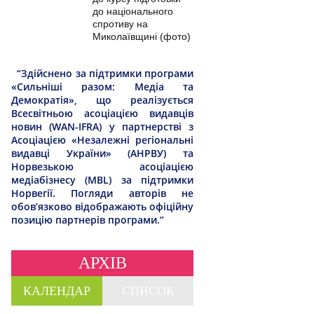
до національного
спротиву на
Миколаївщині (фото)
“Здійснено за підтримки програми
«Сильніші разом: Медіа та
Демократія», що реалізується
Всесвітньою асоціацією видавців
новин (WAN-IFRA) у партнерстві з
Асоціацією «Незалежні регіональні
видавці України» (АНРВУ) та
Норвезькою асоціацією
медіабізнесу (MBL) за підтримки
Норвегії. Погляди авторів не
обов’язково відображають офіційну
позицію партнерів програми.”
АРХІВ
КАЛЕНДАР
СПИСОК