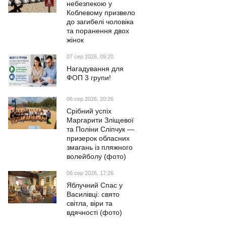
небезпекою у
Коблевому призвело
до загибелі чоловіка
та поранення двох
жінок
07 сер 2026, 09:20
Нагадування для
ФОП 3 групи!
06 сер 2026, 20:26
Срібний успіх
Маргарити Зліщевої
та Поліни Сліпчук —
призерок обласних
змагань із пляжного
волейболу (фото)
06 сер 2026, 17:26
Яблучний Спас у
Василівці: свято
світла, віри та
вдячності (фото)