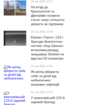
06 сер 2026, 15:17
На в’їзді до
Краснопілля та
Дмитрівки оновили
стели: кому спільноти
дякують за підтримку
03 сер 2026, 19:00
Екіпаж «Танго» 123-ї
бригади безпілотних
систем «Код Оріона»
встановив рекорд,
знищивши Shahed на
відстані 53 кілометри
03 сер 2026, 17:00
Як влітку вберегти
себе та дітей від
небезпечних
кишкових інфекцій
03 сер 2026, 15:32
У миколаївській 123-й
окремій бригаді