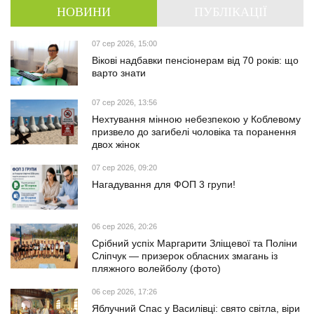
НОВИНИ
ПУБЛІКАЦІЇ
07 сер 2026, 15:00
Вікові надбавки пенсіонерам від 70 років: що
варто знати
07 сер 2026, 13:56
Нехтування мінною небезпекою у Коблевому
призвело до загибелі чоловіка та поранення
двох жінок
07 сер 2026, 09:20
Нагадування для ФОП 3 групи!
06 сер 2026, 20:26
Срібний успіх Маргарити Зліщевої та Поліни
Сліпчук — призерок обласних змагань із
пляжного волейболу (фото)
06 сер 2026, 17:26
Яблучний Спас у Василівці: свято світла, віри