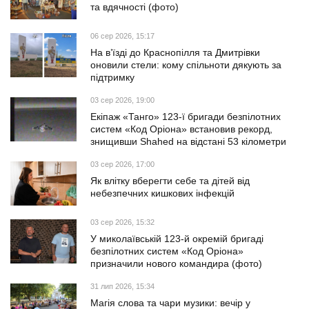
та вдячності (фото)
06 сер 2026, 15:17
На в’їзді до Краснопілля та Дмитрівки
оновили стели: кому спільноти дякують за
підтримку
03 сер 2026, 19:00
Екіпаж «Танго» 123-ї бригади безпілотних
систем «Код Оріона» встановив рекорд,
знищивши Shahed на відстані 53 кілометри
03 сер 2026, 17:00
Як влітку вберегти себе та дітей від
небезпечних кишкових інфекцій
03 сер 2026, 15:32
У миколаївській 123-й окремій бригаді
безпілотних систем «Код Оріона»
призначили нового командира (фото)
31 лип 2026, 15:34
Магія слова та чари музики: вечір у