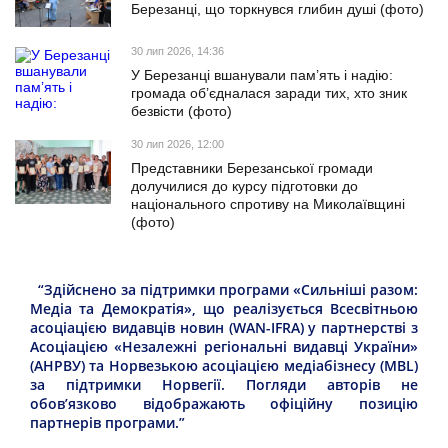
Березанці, що торкнувся глибин душі (фото)
30 лип 2026, 14:36
У Березанці вшанували пам’ять і надію:
громада об’єдналася заради тих, хто зник
безвісти (фото)
30 лип 2026, 12:00
Представники Березанської громади
долучилися до курсу підготовки до
національного спротиву на Миколаївщині
(фото)
“Здійснено за підтримки програми «Сильніші разом:
Медіа та Демократія», що реалізується Всесвітньою
асоціацією видавців новин (WAN-IFRA) у партнерстві з
Асоціацією «Незалежні регіональні видавці України»
(АНРВУ) та Норвезькою асоціацією медіабізнесу (MBL)
за підтримки Норвегії. Погляди авторів не
обов’язково відображають офіційну позицію
партнерів програми.”