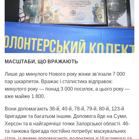
МАСШТАБИ, ЩО ВРАЖАЮТЬ
Лише до минулого Нового року жінки зв’язали 7 000
пар шкарпеток. Вражає і статистика відправок:
минулого року — понад 3 000 посилок, а цього року —
вже майже 1 800.
Вони допомагають 36-й, 40-й, 78-й, 79-й, 80-й, 123-й
бригадам та багатьом іншим. Допомога йде на Суми,
Херсон та в найгарячіші точки Запорізької області. 46-
та танкова бригада постійно потребує маскувальних
сіток, із якими допомагають волонтери зі Щасливого та