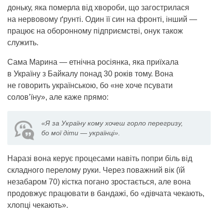
доньку, яка померла від хвороби, що загострилася
на нервовому ґрунті. Один її син на фронті, інший —
працює на оборонному підприємстві, онук також
служить.
Сама Марина — етнічна росіянка, яка приїхала
в Україну з Байкалу понад 30 років тому. Вона
не говорить українською, бо «не хоче псувати
солов’їну», але каже прямо:
«Я за Україну кому хочеш горло перегризу,
бо мої діти — українці».
Наразі вона керує процесами навіть попри біль від
складного перелому руки. Через поважний вік (їй
незабаром 70) кістка погано зростається, але вона
продовжує працювати в бандажі, бо «дівчата чекають,
хлопці чекають».