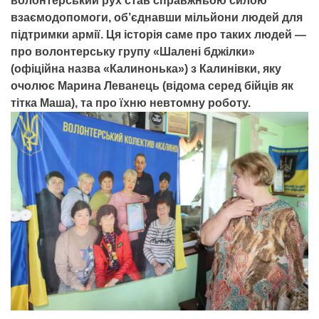
волонтерський рух став справжньою силою
взаємодопомоги, об’єднавши мільйони людей для
підтримки армії. Ця історія саме про таких людей —
про волонтерську групу «Шалені бджілки»
(офіційна назва «Калинонька») з Калинівки, яку
очолює Марина Леванець (відома серед бійців як
тітка Маша), та про їхню невтомну роботу.