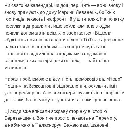
Чи свято на календарі, чи дощ періщить — вони знову і
знову прямують до дому Марини Леванець, бо їхніх
гостинців чекають і на фронті, й у шпиталях. На початку
посилки відправляли лише землякам, але згодом
почали допомагати всім, хто звертається. Відколи
«бджілки» почали викладати відео в ТікТок, сарафанне
радіо стало непотрібним — хлопці пишуть самі.
Голосові повідомлення з подяками за «домашні
вареники, яких чотири роки не їли», — найкраща
мотивація.
Наразі проблемою є відсутність промокодів від «Нової
Пошти» на безкоштовні відправлення, оскільки ліміт
уже перевищено. Але волонтери шукають інші варіанти
доставки, бо не можуть зупинитися, поки триває війна.
Ці люди вже вписали яскраву сторінку в історію
Березанщини. Вони не просто чекають на Перемогу,
а наближають її власноруч. Бажаю вам, шановні,