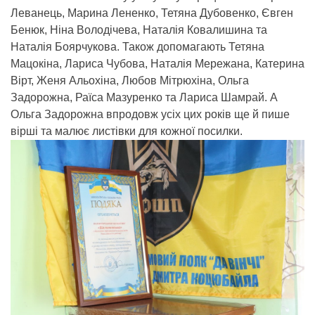
Леванець, Марина Лененко, Тетяна Дубовенко, Євген
Бенюк, Ніна Володічева, Наталія Ковалишина та
Наталія Боярчукова. Також допомагають Тетяна
Мацокіна, Лариса Чубова, Наталія Мережана, Катерина
Вірт, Женя Альохіна, Любов Мітрюхіна, Ольга
Задорожна, Раїса Мазуренко та Лариса Шамрай. А
Ольга Задорожна впродовж усіх цих років ще й пише
вірші та малює листівки для кожної посилки.