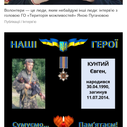
Волонтери — це люди, яким небайдужі інші люди: інтерв’ю з
головою ГО «Територія можливостей» Яною Пугачовою
Публікації / Інтерв’ю