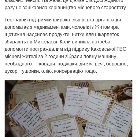
власних пенсій. На жаль, ця діяльність досі жодного
разу не зацікавила керівництво місцевого старостату.
Географія підтримки широка: львівська організація
допомагає з медикаментами, чоловік із Житомира
щотижня надсилає продукти, нитки для шкарпеток
збирають і в Миколаєві. Коли виникла потреба
допомогти постраждалим від підриву Каховської ГЕС,
місцеві жителі за 2 години зібрали повну машину
необхідного — ковдри, подушки, дитячі речі, борошно,
цукор, тушонки, олію, консервацію тощо.