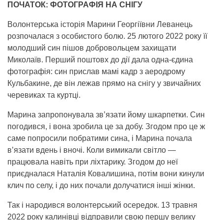
ПОЧАТОК: ФОТОГРАФІЯ НА СНІГУ
Волонтерська історія Марини Георгіївни Леванець
розпочалася з особистого болю. 25 лютого 2022 року її
молодший син пішов добровольцем захищати
Миколаїв. Перший поштовх до дії дала одна-єдина
фотографія: син прислав мамі кадр з аеродрому
Кульбакине, де він лежав прямо на снігу у звичайних
черевиках та куртці.
Марина запропонувала зв’язати йому шкарпетки. Син
погодився, і вона зробила це за добу. Згодом про це ж
саме попросили побратими сина, і Марина почала
в’язати вдень і вночі. Коли вимикали світло —
працювала навіть при ліхтарику. Згодом до неї
приєдналася Наталія Ковалишина, потім вони кинули
клич по селу, і до них почали долучатися інші жінки.
Так і народився волонтерський осередок. 13 травня
2022 року калинівці відправили свою першу велику