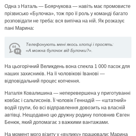
Одна з Наталь — Боярчукова — навіть має промовисте
прізвисько «Булочка», тож про її роль у команді багато
розповідати не треба: вся випічка на ній. Як розказує
пані Марина:
Телефонують мені якось хлопці і просять:
«А можна булочок від Булочки?».
На цьогорічний Великдень вона спекла 1 000 пасок для
наших захисників. На її чоловікові Іванові —
відповідальний процес копчення.
Наталія Ковалишина — неперевершена у приготуванні
ковбас і сальтисонів. Її чоловік Геннадій — «штатний»
водій групи, бо всі відправлення довозить на власній
автівці. Нещодавно цю дружну родину поповнив Євген
Бенюк, який допомагає з важкими вантажами.
На момент мого візиту у «вулику» працювали: Марина