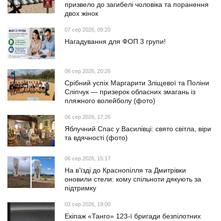
призвело до загибелі чоловіка та поранення
двох жінок
07 сер 2026, 09:20
Нагадування для ФОП 3 групи!
06 сер 2026, 20:26
Срібний успіх Маргарити Зліщевої та Поліни
Сліпчук — призерок обласних змагань із
пляжного волейболу (фото)
06 сер 2026, 17:26
Яблучний Спас у Василівці: свято світла, віри
та вдячності (фото)
06 сер 2026, 15:17
На в’їзді до Краснопілля та Дмитрівки
оновили стели: кому спільноти дякують за
підтримку
03 сер 2026, 19:00
Екіпаж «Танго» 123-ї бригади безпілотних