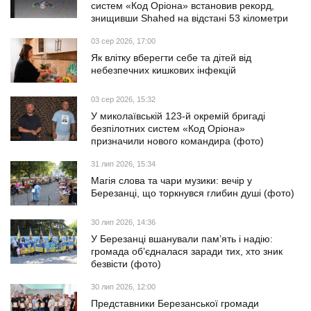
систем «Код Оріона» встановив рекорд,
знищивши Shahed на відстані 53 кілометри
03 сер 2026, 17:00
Як влітку вберегти себе та дітей від
небезпечних кишкових інфекцій
03 сер 2026, 15:32
У миколаївській 123-й окремій бригаді
безпілотних систем «Код Оріона»
призначили нового командира (фото)
31 лип 2026, 15:34
Магія слова та чари музики: вечір у
Березанці, що торкнувся глибин душі (фото)
30 лип 2026, 14:36
У Березанці вшанували пам’ять і надію:
громада об’єдналася заради тих, хто зник
безвісти (фото)
30 лип 2026, 12:00
Представники Березанської громади