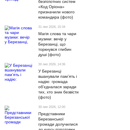
безпілотних систем
«Код Оріона»
призначили нового
командира (фото)
31 лип 2026, 15:34
Магія слова та чари
музики: вечір у
Березанці, що
торкнувся глибин
душі (фото)
30 лип 2026, 14:36
У Березанці
вшанували пам’ять і
надію: громада
об’єдналася заради
тих, хто зник безвісти
(фото)
30 лип 2026, 12:00
Представники
Березанської
громади долучилися
до курсу підготовки