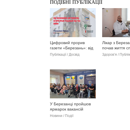
ПОДІБНІ ПУБЛІКАЦІЇ
Цифровий прорив
Лікар з Береза
газети «Березань»: від
почав життя сп
традиційного видання
історія Арте
Публікації / Досвід
Здоров’я / Публік
до мультимедіа (фото)
У Березанці пройшов
ярмарок вакансій
(фото)
Новини / Події