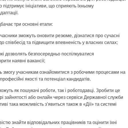
 підтримує ініціативи, що сприяють їхньому
даптації.
бачає три основні етапи:
учасники зможуть оновити резюме, дізнатися про сучасні
до співбесід та підвищити впевненість у власних силах;
які дозволять безпосередньо поспілкуватися
рити наявні вакансії;
ь змогу учасникам ознайомитися з робочими процесами на
професійні якості та потенціал кандидатів.
ожуть як пошукачі роботи, так і роботодавці. Зробити це
і зайнятості або онлайн через сервіси Державної служби
иві така можливість з’явиться також в «Дії» та системі
вістю знайти відповідальних працівників та оцінити їхні