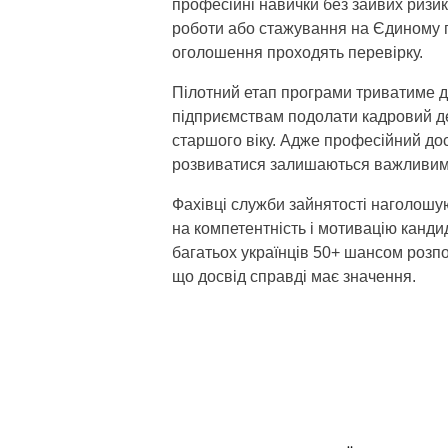
професійні навички без зайвих ризи
роботи або стажування на Єдиному п
оголошення проходять перевірку.
Пілотний етап програми триватиме д
підприємствам подолати кадровий деф
старшого віку. Адже професійний дос
розвиватися залишаються важливими
Фахівці служби зайнятості наголошую
на компетентність і мотивацію канди
багатьох українців 50+ шансом розп
що досвід справді має значення.