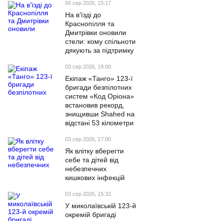
06 сер 2026, 15:17
На в’їзді до
Краснопілля та
Дмитрівки оновили
стели: кому спільноти
дякують за підтримку
03 сер 2026, 19:00
Екіпаж «Танго» 123-ї
бригади безпілотних
систем «Код Оріона»
встановив рекорд,
знищивши Shahed на
відстані 53 кілометри
03 сер 2026, 17:00
Як влітку вберегти
себе та дітей від
небезпечних
кишкових інфекцій
03 сер 2026, 15:32
У миколаївській 123-й
окремій бригаді