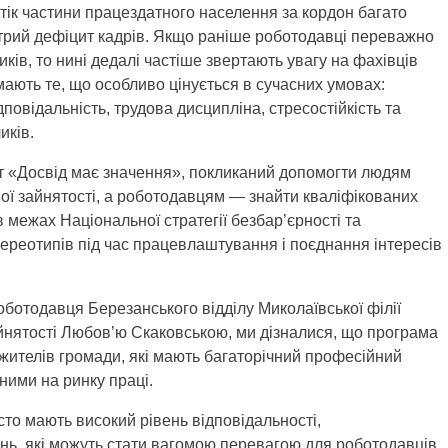
ік частини працездатного населення за кордон багато
стрий дефіцит кадрів. Якщо раніше роботодавці переважно
ків, то нині дедалі частіше звертають увагу на фахівців
мають те, що особливо цінується в сучасних умовах:
повідальність, трудова дисципліна, стресостійкість та
иків.
кт «Досвід має значення», покликаний допомогти людям
ної зайнятості, а роботодавцям — знайти кваліфікованих
 в межах Національної стратегії безбар’єрності та
ереотипів під час працевлаштування і поєднання інтересів
ботодавця Березанського відділу Миколаївської філії
йнятості Любов’ю Скаковською, ми дізналися, що програма
жителів громади, які мають багаторічний професійний
ними на ринку праці.
сто мають високий рівень відповідальності,
нь, які можуть стати вагомою перевагою для роботодавців.