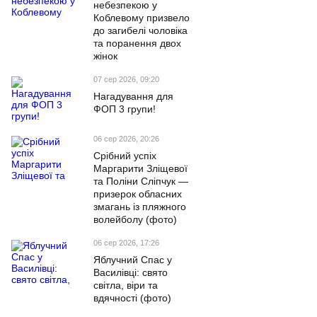
небезпекою у
Коблевому призвело
до загибелі чоловіка
та поранення двох
жінок
07 сер 2026, 09:20
Нагадування для
ФОП 3 групи!
06 сер 2026, 20:26
Срібний успіх
Маргарити Зліщевої
та Поліни Сліпчук —
призерок обласних
змагань із пляжного
волейболу (фото)
06 сер 2026, 17:26
Яблучний Спас у
Василівці: свято
світла, віри та
вдячності (фото)