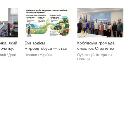
нки, який
Був водієм
Коблівська громада
очатку:
мікроавтобуса — став
оновлює Стратегію
ма Жушми
водієм трактора
розвитку до 2027 року
ації / Долі
Новини / Україна
Публікації / Інтерв’ю /
Новини