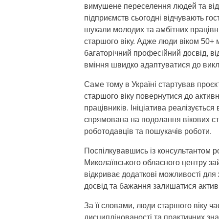
вимушене переселення людей та відт
підприємств сьогодні відчувають го
шукали молодих та амбітних працівни
старшого віку. Адже люди віком 50+ 
багаторічний професійний досвід, від
вміння швидко адаптуватися до викл
Саме тому в Україні стартував проє
старшого віку повернутися до актив
працівників. Ініціатива реалізується
спрямована на подолання вікових ст
роботодавців та пошукачів роботи.
Поспілкувавшись із консультантом ро
Миколаївського обласного центру за
відкриває додаткові можливості для 
досвід та бажання залишатися актив
За її словами, люди старшого віку ча
дисциплінованості та практичних зна