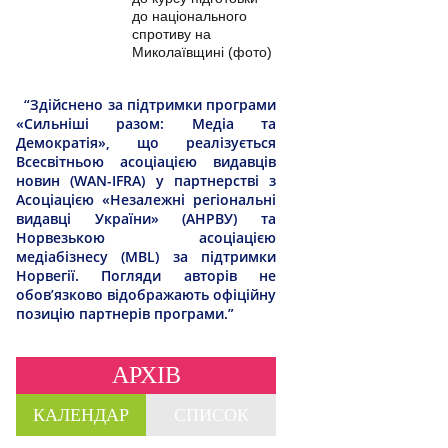
до національного
спротиву на
Миколаївщині (фото)
“Здійснено за підтримки програми
«Сильніші разом: Медіа та
Демократія», що реалізується
Всесвітньою асоціацією видавців
новин (WAN-IFRA) у партнерстві з
Асоціацією «Незалежні регіональні
видавці України» (АНРВУ) та
Норвезькою асоціацією
медіабізнесу (MBL) за підтримки
Норвегії. Погляди авторів не
обов’язково відображають офіційну
позицію партнерів програми.”
АРХІВ
КАЛЕНДАР
СПИСОК